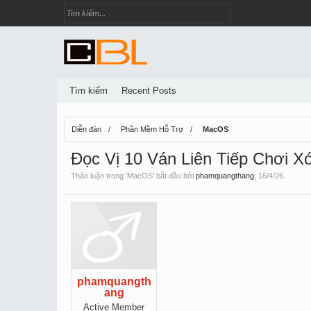
Tìm kiếm
Recent Posts
Diễn đàn
Phần Mềm Hỗ Trợ
MacOS
Đọc Vị 10 Ván Liên Tiếp Chơi 
Thảo luận trong '
MacOS
' bắt đầu bởi
phamquangthang
,
16/4/26
.
phamquangth
ang
Active Member