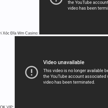
hơi Xóc Đĩa Wm Casino:
 OK VIP: