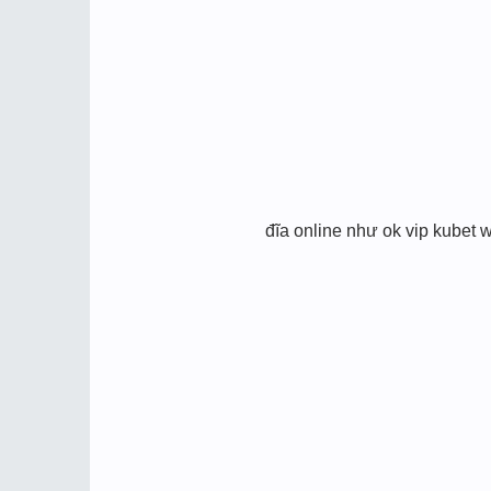
đĩa online như ok vip kubet w