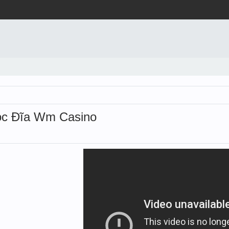
Xóc Đĩa Wm Casino