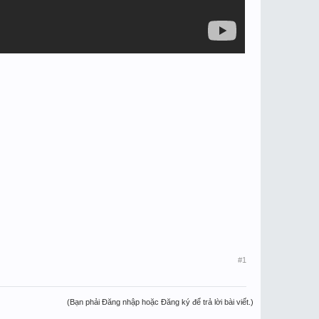
#1
(Bạn phải Đăng nhập hoặc Đăng ký để trả lời bài viết.)