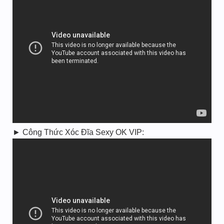
► Công Thức Xóc Đĩa Sexy OK VIP: