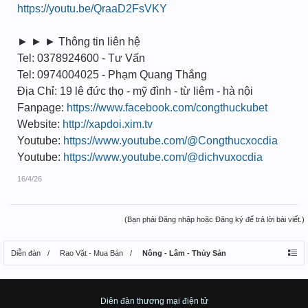
https://youtu.be/QraaD2FsVKY
► ► ► Thông tin liên hệ
Tel: 0378924600 - Tư Vấn
Tel: 0974004025 - Phạm Quang Thắng
Địa Chỉ: 19 lê đức thọ - mỹ đình - từ liêm - hà nội
Fanpage:
https://www.facebook.com/congthuckubet
Website:
http://xapdoi.xim.tv
Youtube:
https://www.youtube.com/@Congthucxocdia
Youtube:
https://www.youtube.com/@dichvuxocdia
16/4/26
(Bạn phải Đăng nhập hoặc Đăng ký để trả lời bài viết.)
Diễn đàn
Rao Vặt - Mua Bán
Nông - Lâm - Thủy Sản
Diên đàn thương mại điện tử