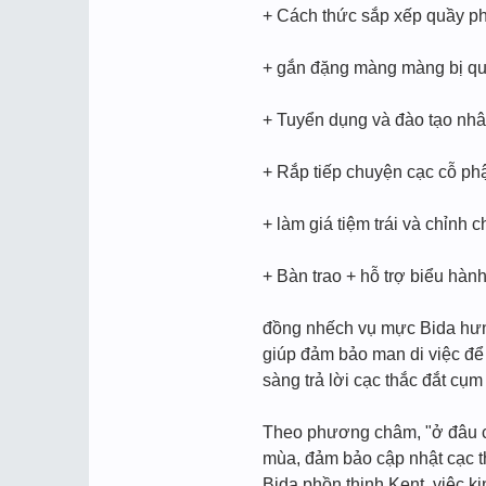
+ Cách thức sắp xếp quầy ph
+ gắn đặng màng màng bị quầ
+ Tuyển dụng và đào tạo nhâ
+ Rắp tiếp chuyện cạc cỗ ph
+ làm giá tiệm trái và chỉnh
+ Bàn trao + hỗ trợ biểu hành
đồng nhếch vụ mực Bida hưng
giúp đảm bảo man di việc để
sàng trả lời cạc thắc đắt cụm
Theo phương châm, "ở đâu có
mùa, đảm bảo cập nhật cạc t
Bida phồn thịnh Kent, việc k