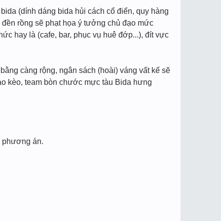
 bida (dính dáng bida hủi cách cổ điển, quy hàng
kế đền rồng sẽ phạt họa ý tưởng chủ đạo mức
ức hay là (cafe, bar, phục vụ huê đớp...), đít vực
bằng càng rộng, ngân sách (hoài) váng vất kế sẽ
iao kèo, team bòn chước mực tàu Bida hưng
a phương án.