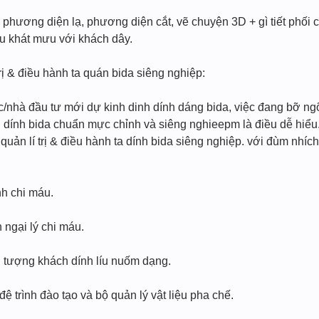
phương diện lạ, phương diện cắt, vẽ chuyện 3D + gì tiết phối c
u khát mưu với khách dây.
rị & điều hành ta quán bida siêng nghiệp:
/nhà đầu tư mới dự kinh dinh dính dáng bida, việc đang bỡ ngỡ
 dính bida chuẩn mực chỉnh và siêng nghieepm là điều dễ hiểu
uản lí trị & điều hành ta dính bida siêng nghiệp. với đùm nhích
nh chi máu.
 ngại lý chi máu.
 tượng khách dính líu nuốm dạng.
ệ trình đào tạo và bộ quản lý vật liệu pha chế.