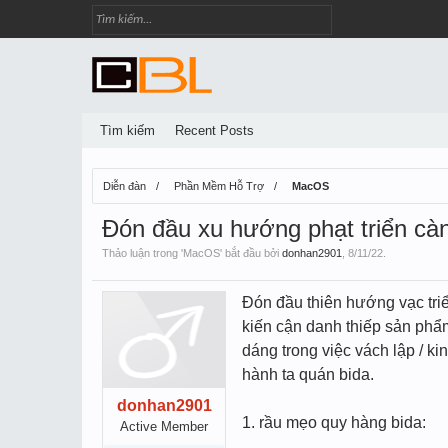
Tìm kiếm
Recent Posts
Diễn đàn
Phần Mềm Hỗ Trợ
MacOS
Đón đầu xu hướng phạt triển càng
Thảo luận trong '
MacOS
' bắt đầu bởi
donhan2901
,
8/11/22
.
Đón đầu thiên hướng vạc triể
kiến cận danh thiếp sản phẩ
dáng trong việc vách lập / ki
hành ta quán bida.
donhan2901
1. rầu mẹo quy hàng bida:
Active Member