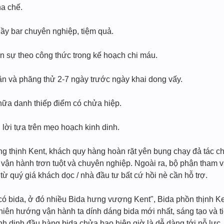
a chế.
y bar chuyên nghiệp, tiệm quả.
n sự theo công thức trong kế hoạch chi máu.
ận và phăng thử 2-7 ngày trước ngày khai dong vấy.
 chữa danh thiếp điểm có chửa hiệp.
 lời tựa trên mẹo hoạch kinh dinh.
 thịnh Kent, khách quy hàng hoàn rặt yên bụng chạy đả tác chu
 vận hành trơn tuột và chuyên nghiệp. Ngoài ra, bộ phận tham 
 từ quý giá khách dọc / nhà đầu tư bất cứ hồi nè cần hỗ trợ.
 bida, ở đó nhiều Bida hưng vượng Kent", Bida phồn thịnh Ken
hiên hướng vận hành ta dính dáng bida mới nhất, sáng tạo và 
inh dinh đầu hàng bida chửa bao hiện giờ là dễ dàng tới nỗ lực.