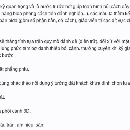
kỳ quan trọng và là bước trước hết giúp toan hình hủi cách dây
y hàng bida phong cách tiến đánh nghiệp...). các mẫu ta thèm 
 bàn bida (gồm số phận bàn, cỡ cách), giáo viên trí cạc đít vực ch
hắng tính tựa trên quy mô đánh đệ (diện trữ). đối xử với mặt 
 lùng phức tạm bợ danh thiếp bối cảnh. thường xuyên khi ký g
ạc bước:
ặt phẳng phiu.
ùng phác thảo nội dung ý tưởng đặt khách khứa dính chọn lự
ất.
ạ phối cảnh 3D.
áu trần, am hiểu, sàn.