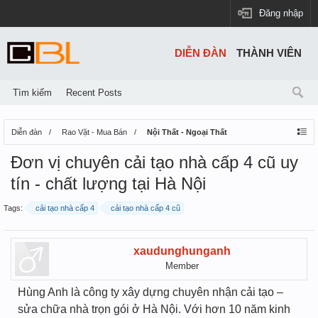
Đăng nhập
DIỄN ĐÀN
THÀNH VIÊN
Tìm kiếm
Recent Posts
Diễn đàn
Rao Vặt - Mua Bán
Nội Thất - Ngoại Thất
Đơn vị chuyên cải tạo nhà cấp 4 cũ uy
tín - chất lượng tại Hà Nội
Tags:
cải tạo nhà cấp 4
cải tạo nhà cấp 4 cũ
xaudunghunganh
Member
Hùng Anh là công ty xây dựng chuyên nhận cải tạo –
sửa chữa nhà trọn gói ở Hà Nội. Với hơn 10 năm kinh