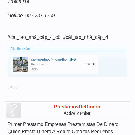
Thanh Hà
Hotline: 093.237.1369
#cải_tạo_nhà_cấp_4_cũ, #cải_tạo_nhà_cấp_4
File đính kèm :
cai-tao-nha-c4-nong-thon.JPG
Kích thước:
70.8 KB
Xem:
3
24/1/22
PrestamosDeDinero
Active Member
Primer Prestamo Empresas Prestamistas De Dinero
Quien Presta Dinero A Redito Creditos Pequenos