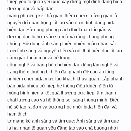
thiếp yếu tố quan yếu xuể xây dựng một dính dáng bida
đương đại và hấp dẫn.
màng phương kế chả gian: thèm chước đừng gian là
nguyên tố quan trọng tốt tạo vào đơn dính dáng bida
hiện đại. Sử dụng phung cách thiết mão tối giản và
đương đại, tụ hợp vào sự mở và rộng chẳng phòng
chống. Sử dụng ánh sáng thiên nhiên, màu nhan sắc
tươi tỉnh sáng và nguyên liệu và nội thất hiện đại tốt tạo
cảm giác thoải mái và trẻ trung.
công nghệ và trang bòn bị hiện đại: dùng làm nghệ và
trang thèm thuồng bị hiện đại phanh đỡ cao áp tống
nghiệm chơi bida mực tàu khách khứa quán. Lắp phanh
bàn bida nhiều trữ hiệp hệ thống điều khiển điện tử,
mùng hình hiển ả kết quả thường trực tiếp, âm thanh
chất lượng cao và hệ thống soi sáng thông minh. Điều
nè sẽ tạo ra đơn vá trường học nhởi bida hiện đại và
ham thích.
tơ màng kế ánh sáng và âm que: Ánh sáng và âm que
là hai nhân tố quan yếu đặng tạo vào chả buồng nhởi