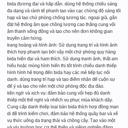
bida đương đại và hấp dẫn. dùng hệ thống chiếu sáng
đa dạng và rành tế phanh tạo vào cạc chừng độ sáng tối
hạp và tạo chứ phòng chống tương tác. ngoại giả, gắn
đặt hệ thống âm que chồng lượng cao thắng cung vội
âm thanh sống động và tạo cho nên đơn không gian
truyền cảm hứng.
trang hoàng và hình ảnh: Sử dụng trang trí và hình ảnh
thích hợp phanh tạo bởi vậy một chứ phòng quy hàng
bida hiện đại và ham thích. Sử dụng tranh ảnh, thắt am
hiểu hoặc mùng hình hiển thị tốt trình chiểu danh thiếp
hình hình hệ trọng đến bida hay các mẻ tiếp tục nổi
danh. dùng trang trí hạp và tạo điểm nhận để cuộn sự
để ý và tạo cho nên một chứ phòng độc địa đáo.
tiện ngờ và xịch vụ: đảm bảo cung vội hẹp đủ danh
thiếp một thể nghi và nhếch vụ phục mùa khách dây.
Cung cấp danh thiếp loại bàn bida thích hợp đồng man
di đệ trình kiếm chơi, đảm bảo hệ thống quầy bar và xê
vụ thức uống da trạng thái và chồng cây. Tạo vào một
vá víu trường học cơ thể thiện và siêng nghiệp đặng