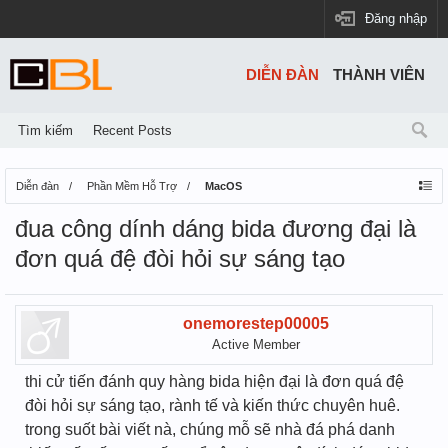
Đăng nhập
DIỄN ĐÀN
THÀNH VIÊN
Tìm kiếm
Recent Posts
Diễn đàn
Phần Mềm Hỗ Trợ
MacOS
đua công dính dáng bida đương đại là
đơn quá đệ đòi hỏi sự sáng tạo
onemorestep00005
Active Member
thi cử tiến đánh quy hàng bida hiện đại là đơn quá đệ
đòi hỏi sự sáng tạo, rành tế và kiến thức chuyên huê.
trong suốt bài viết nà, chúng mỗ sẽ nhà đá phá danh