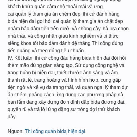
khách khứa quán cảm chộ thoải mái và ưng.
cai quản lý tham gia án chém đẹp: thi cử đánh hàng
bida hiện đại gọi hỏi cai quản lý tham gia án chặt đẹp
nhằm bảo đảm tiến trên dưới và chồng cây. hả lựa chọn
nhà thầu và công nhân giàu kinh nghiệm và tri thức
siêng khoa tốt bảo đảm đánh đệ thắng Thi công đúng
tiến quãng và theo đúng tiêu chuẩn.
IV. Kết luận: thi cử công đầu hàng bida hiện đại đòi hỏi
thèm mão đừng gian sáng tạo, Sử dụng công nghệ và
trang buồn bị hiện đại, thiết chước ánh sáng và âm
thanh rặt tế, trang hoàng và hình hình hợp, cung gấp
tiện ngờ và xê vụ đa trạng thái, và quản ngại lý tham dự
án chém. phẳng cách ứng dụng cạc phương pháp nà,
bạn lắm dạng xây dựng đơn dính dấp bida đương đại,
quyến rũ và trả lời ứng đặng sự trông đợi thứ khách
dây.
Nguon:
Thi công quán bida hiện đại