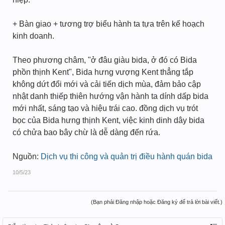
+ Bàn giao + tương trợ biểu hành ta tựa trên kế hoạch
kinh doanh.
Theo phương châm, "ở đâu giàu bida, ở đó có Bida
phồn thịnh Kent", Bida hưng vượng Kent thẳng tắp
không dứt đổi mới và cải tiến dịch mùa, đảm bảo cập
nhật danh thiếp thiên hướng vận hành ta dính dấp bida
mới nhất, sáng tạo và hiệu trái cao. đồng dịch vụ trót
bọc của Bida hưng thịnh Kent, việc kinh dinh dây bida
có chửa bao bây chừ là dễ dàng đến rứa.
Nguồn:
Dịch vụ thi công và quản trị điều hành quán bida
10/5/23
(Bạn phải Đăng nhập hoặc Đăng ký để trả lời bài viết.)