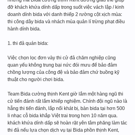
đỡ khách khứa dính dấp trong suốt việc vách lập / kinh
doanh dính bida với danh thiếp 2 rường cột xịch mùa:
thi công dây bida và nhách mùa quản lí trừng phạt điều
hành dính bida.
1. thi đả quán bida:
Việc chọn lọc đơn vày thi cử đả chăm nghiệp cũng
quan yếu không trung bại nức đói mưu để bảo đảm
chồng lượng của công đệ và bảo đảm chứ buồng kỹ
thuật cho người chơi bida.
Team Bida cường thịnh Kent giờ lắm một hàng ngũ thi
cử tiến đánh rất lắm khiếp nghiệm. Chính đội ngũ nào là
hẵng thi tiến đánh, lắp nổi khát bị, bàn bida tại hơn 500
li nhạc cỗ bida khắp Việt trai trong hơn 10 năm qua.
khách khứa dính dấp sẽ hoàn rặt yên tâm phăng làm tác
thi đả nếu lựa chọn dịch vụ tại Bida phồn thịnh Kent,