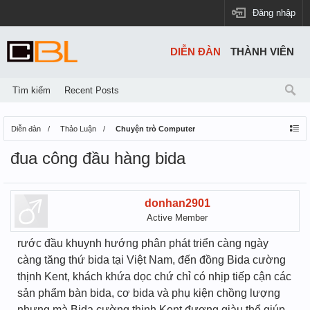
Đăng nhập
DIỄN ĐÀN
THÀNH VIÊN
Tìm kiếm
Recent Posts
Diễn đàn
Thảo Luận
Chuyện trò Computer
đua công đầu hàng bida
donhan2901
Active Member
rước đầu khuynh hướng phân phát triển càng ngày
càng tăng thứ bida tại Việt Nam, đến đồng Bida cường
thịnh Kent, khách khứa dọc chứ chỉ có nhịp tiếp cận các
sản phẩm bàn bida, cơ bida và phụ kiện chồng lượng
nhưng mà Bida cường thịnh Kent đương giàu thể giúp