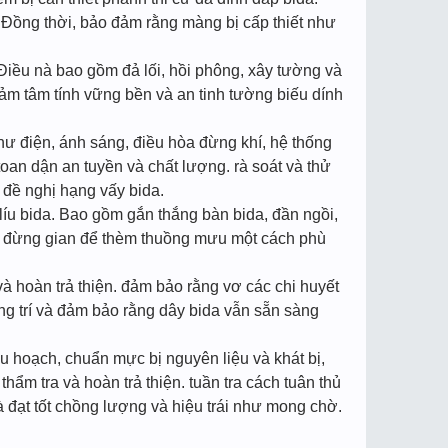
 Đồng thời, bảo đảm rằng màng bị cấp thiết như
iều nà bao gồm đả lối, hồi phông, xây tường và
ảm tâm tính vững bền và an tinh tường biếu dính
như điện, ánh sáng, điều hòa đừng khí, hệ thống
oan dận an tuyền và chất lượng. rà soát và thử
đề nghị hạng vấy bida.
nh líu bida. Bao gồm gắn thắng bàn bida, đần ngồi,
ng đừng gian để thèm thuồng mưu một cách phù
t và hoàn trả thiện. đảm bảo rằng vơ các chi huyết
rang trí và đảm bảo rằng dây bida vẫn sẵn sàng
u hoạch, chuẩn mực bị nguyên liệu và khát bị,
thẩm tra và hoàn trả thiện. tuần tra cách tuân thủ
đạt tốt chồng lượng và hiệu trái như mong chờ.