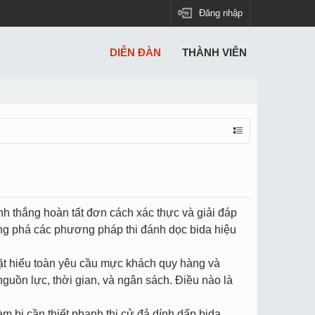
Đăng nhập
DIỄN ĐÀN
THÀNH VIÊN
nh thắng hoàn tất đơn cách xác thực và giải đáp
ờng phá các phương pháp thi đánh dọc bida hiệu
đặt hiểu toàn yêu cầu mực khách quy hàng và
guồn lực, thời gian, và ngân sách. Điều nào là
m bị cần thiết phanh thi cử đả dính dấp bida.