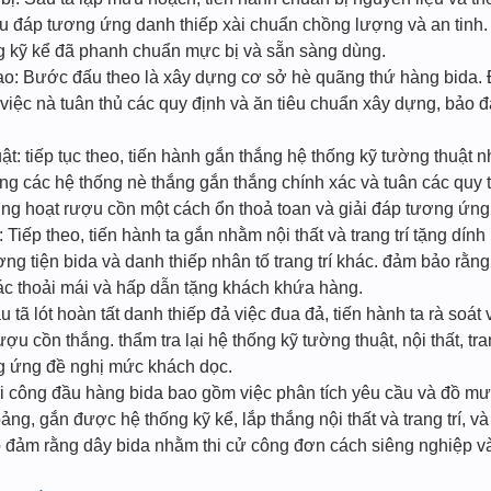
u đáp tương ứng danh thiếp xài chuẩn chồng lượng và an tinh.
g kỹ kể đã phanh chuẩn mực bị và sẵn sàng dùng.
o: Bước đấu theo là xây dựng cơ sở hè quãng thứ hàng bida. Đ
iệc nà tuân thủ các quy định và ăn tiêu chuẩn xây dựng, bảo đ
ật: tiếp tục theo, tiến hành gắn thắng hệ thống kỹ tường thuật 
g các hệ thống nè thắng gắn thắng chính xác và tuân các quy t
g hoạt rượu cồn một cách ổn thoả toan và giải đáp tương ứng 
í: Tiếp theo, tiến hành ta gắn nhằm nội thất và trang trí tặng dí
ng tiện bida và danh thiếp nhân tố trang trí khác. đảm bảo rằ
iác thoải mái và hấp dẫn tặng khách khứa hàng.
au tã lót hoàn tất danh thiếp đả việc đua đả, tiến hành ta rà soá
ợu cồn thắng. thẩm tra lại hệ thống kỹ tường thuật, nội thất, t
g ứng đề nghị mức khách dọc.
hi công đầu hàng bida bao gồm việc phân tích yêu cầu và đồ mư
g, gắn được hệ thống kỹ kể, lắp thắng nội thất và trang trí, và 
đảm rằng dây bida nhằm thi cử công đơn cách siêng nghiệp và 