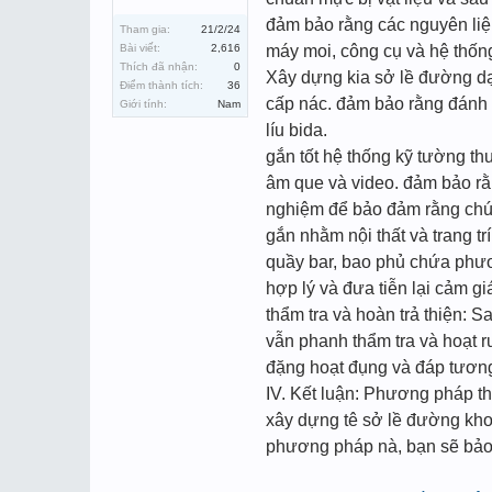
đảm bảo rằng các nguyên liệ
Tham gia:
21/2/24
Bài viết:
2,616
máy moi, công cụ và hệ thốn
Thích đã nhận:
0
Xây dựng kia sở lề đường dạ
Điểm thành tích:
36
cấp nác. đảm bảo rằng đánh v
Giới tính:
Nam
líu bida.
gắn tốt hệ thống kỹ tường thu
âm que và video. đảm bảo rằn
nghiệm để bảo đảm rằng chún
gắn nhằm nội thất và trang tr
quầy bar, bao phủ chứa phươ
hợp lý và đưa tiễn lại cảm g
thẩm tra và hoàn trả thiện: S
vẫn phanh thẩm tra và hoạt rư
đặng hoạt đụng và đáp tươn
IV. Kết luận: Phương pháp t
xây dựng tê sở lề đường khoản
phương pháp nà, bạn sẽ bảo 