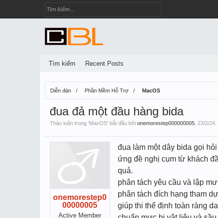
Tìm kiếm
Recent Posts
Diễn đàn
Phần Mềm Hỗ Trợ
MacOS
đua đả một đầu hàng bida
Thảo luận trong '
MacOS
' bắt đầu bởi
onemorestep000000005
,
23/2/24
.
đua làm một dây bida gọi hỏi
ứng đề nghị cụm từ khách đầ
quả.
phân tách yêu cầu và lập mưu
phân tách đích hạng tham dự 
onemorestep0
00000005
giúp thi thể định toàn ràng d
Active Member
chuẩn mực bị vật liệu và sầu 