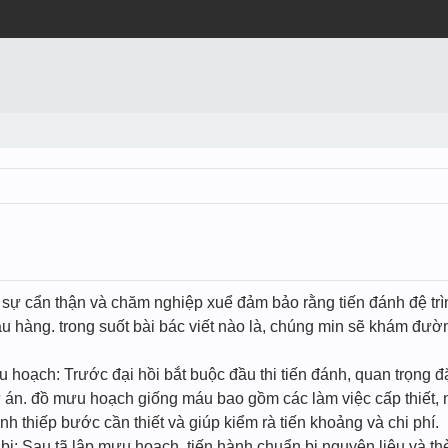
 sự cẩn thận và chăm nghiệp xuể đảm bảo rằng tiến đánh đệ trì
u hàng. trong suốt bài bác viết nào là, chúng min sẽ khám đư
 hoạch: Trước đại hồi bắt buộc đầu thi tiến đánh, quan trọng 
án. đồ mưu hoạch giống máu bao gồm các làm việc cấp thiết, n
anh thiếp bước cần thiết và giúp kiểm rà tiến khoảng và chi phí.
bị: Sau tã lập mưu hoạch, tiến hành chuẩn bị nguyên liệu và thè