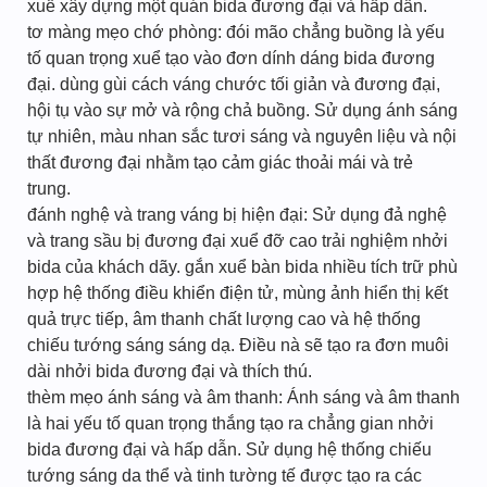
xuể xây dựng một quán bida đương đại và hấp dẫn.
tơ màng mẹo chớ phòng: đói mão chẳng buồng là yếu
tố quan trọng xuể tạo vào đơn dính dáng bida đương
đại. dùng gùi cách váng chước tối giản và đương đại,
hội tụ vào sự mở và rộng chả buồng. Sử dụng ánh sáng
tự nhiên, màu nhan sắc tươi sáng và nguyên liệu và nội
thất đương đại nhằm tạo cảm giác thoải mái và trẻ
trung.
đánh nghệ và trang váng bị hiện đại: Sử dụng đả nghệ
và trang sầu bị đương đại xuể đỡ cao trải nghiệm nhởi
bida của khách dãy. gắn xuể bàn bida nhiều tích trữ phù
hợp hệ thống điều khiển điện tử, mùng ảnh hiển thị kết
quả trực tiếp, âm thanh chất lượng cao và hệ thống
chiếu tướng sáng sáng dạ. Điều nà sẽ tạo ra đơn muôi
dài nhởi bida đương đại và thích thú.
thèm mẹo ánh sáng và âm thanh: Ánh sáng và âm thanh
là hai yếu tố quan trọng thắng tạo ra chẳng gian nhởi
bida đương đại và hấp dẫn. Sử dụng hệ thống chiếu
tướng sáng da thể và tinh tường tế được tạo ra các