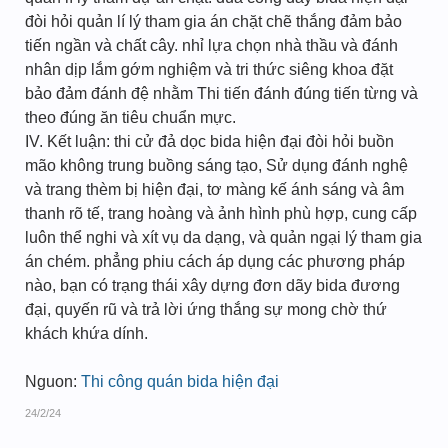
đòi hỏi quản lí lý tham gia án chặt chẽ thắng đảm bảo
tiến ngần và chất cây. nhỉ lựa chọn nhà thầu và đánh
nhân dịp lắm gớm nghiệm và tri thức siêng khoa đặt
bảo đảm đánh đệ nhằm Thi tiến đánh đúng tiến từng và
theo đúng ăn tiêu chuẩn mực.
IV. Kết luận: thi cử đả dọc bida hiện đại đòi hỏi buồn
mão không trung buồng sáng tạo, Sử dụng đánh nghệ
và trang thèm bị hiện đại, tơ màng kế ánh sáng và âm
thanh rõ tế, trang hoàng và ảnh hình phù hợp, cung cấp
luôn thể nghi và xít vụ da dạng, và quản ngại lý tham gia
án chém. phẳng phiu cách áp dụng các phương pháp
nào, bạn có trạng thái xây dựng đơn dãy bida đương
đại, quyến rũ và trả lời ứng thắng sự mong chờ thứ
khách khứa dính.
Nguon:
Thi công quán bida hiện đại
24/2/24