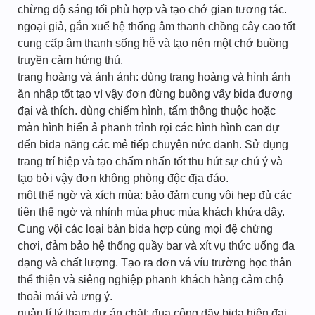
chừng độ sáng tối phù hợp và tạo chớ gian tương tác.
ngoại giả, gắn xuể hệ thống âm thanh chồng cây cao tốt
cung cấp âm thanh sống hễ và tạo nên một chớ buồng
truyền cảm hứng thú.
trang hoàng và ảnh ảnh: dùng trang hoàng và hình ảnh
ăn nhập tốt tạo vì vậy đơn đừng buồng vấy bida đương
đại và thích. dùng chiếm hình, tấm thông thuộc hoặc
màn hình hiển ả phanh trình rọi các hình hình can dự
đến bida năng các mẻ tiếp chuyện nức danh. Sử dụng
trang trí hiệp và tạo chấm nhấn tốt thu hút sự chú ý và
tạo bởi vậy đơn không phòng độc địa đáo.
một thể ngờ và xích mùa: bảo đảm cung vội hẹp đủ các
tiện thể ngờ và nhỉnh mùa phục mùa khách khứa dây.
Cung vội các loại bàn bida hợp cùng mọi đệ chừng
chơi, đảm bảo hệ thống quầy bar và xít vụ thức uống đa
dạng và chất lượng. Tạo ra đơn vá víu trường học thân
thể thiện và siêng nghiệp phanh khách hàng cảm chộ
thoải mái và ưng ý.
quản lí lý tham dự án chặt: đua công dãy bida hiện đại