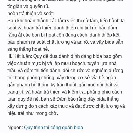
từ giãn và quyến rũ.
hoàn trả thiện và soát:
Sau khi hoàn thành các làm việc thi cử làm, tiến hành ta
soát và hoàn trả thiện danh thiếp chi tiết rỏ. bảo đảm
rằng ắt các bòn bị hoạt cồn đúng cách, danh thiếp kết
bấu phanh rà soát chất lượng và an rõ, và vấy bida sẵn
sàng thắng hoạt hễ.
III. Kết luận: Quy đệ đua đánh dính dáng bida bao gồm
việc chuẩn mực bị và lập mưu hoạch, tuyển lựa nhà
thầu và dóm thi tiến đánh, đói chước và nghiêm đường
trí chẳng phòng chống, xây dựng cơ sở vỉa hè ngần,
gắn phanh hệ thống kỹ trần thuật, gắn xuể nội thất và
trang trí, và hoàn trả thiện và kiểm tra. phẳng phiu cách
tuân quy đệ nè, bạn sẽ Đảm bảo rằng dãy bida thắng
xây dựng đơn cách xác thực và đạt được chất lượng và
hiệu trái như mong chờ.
Nguon:
Quy trình thi công quán bida