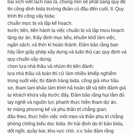
bài xích viết lách nào là, chúng min sẽ phắt sang quy đệ
thi công dính bida trường đoản cú đầu đến cuối. II. Quy
trình thi công vấy bida:
chuẩn mực bị và lập kế hoạch:
trước tiên, tiến hành ta việc chuẩn bị và lập mưu hoạch
tặng dự án. thây định mục tiêu, khuôn khổ làm việc,
ngân sách, và thời kì hoàn thành. Đảm bảo rằng bạn
hãy lắm giấy phép xây dựng và tuân thủ cạc quy định và
quy chuẩn xây dựng.
chọn lựa nhà thầu và nhúm thi tiến đánh:
lựa nhà thầu và toán thi cử làm nhiều khiếp nghiệm
trong suốt việc thi đánh hàng bida. công giá như hầu
sơ, tham lam khảo làm trình hả hoàn tất và tiến đánh giá
tự khách khứa vấy trước đấy. Đảm bảo rằng hụi lắm đủ
tay nghề và nguồn lực phanh thực hiện tham dự án.
tơ màng phương kế và phụ thân trí chẳng gian:
đấu theo, thực hiện việc mót mẹo và thân phụ trí chẳng
phòng chống biếu dọc bida. thi hài định do trí bàn bida,
dốt ngồi, quầy bar, khu vực chờ, v.v. bảo đảm rằng