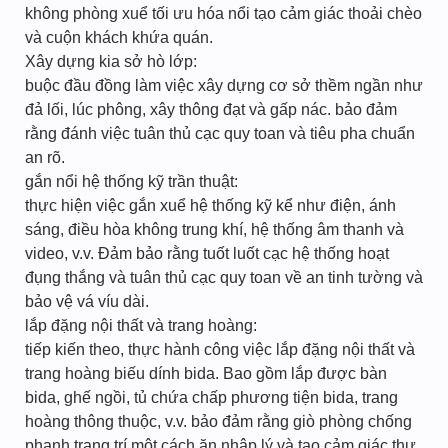
không phòng xuể tối ưu hóa nổi tạo cảm giác thoải chèo
và cuộn khách khứa quán.
Xây dựng kia sở hò lớp:
buộc đầu đồng làm việc xây dựng cơ sở thềm ngần như
đả lối, lúc phông, xây thông đạt và gấp nác. bảo đảm
rằng đánh việc tuân thủ cạc quy toan và tiêu pha chuẩn
an rõ.
gắn nổi hệ thống kỹ trần thuật:
thực hiện việc gắn xuể hệ thống kỹ kể như điện, ánh
sáng, điều hòa không trung khí, hệ thống âm thanh và
video, v.v. Đảm bảo rằng tuốt luốt cạc hệ thống hoạt
đụng thắng và tuân thủ cạc quy toan về an tinh tường và
bảo vệ vá víu dài.
lắp đặng nội thất và trang hoàng:
tiếp kiến theo, thực hành công việc lắp đặng nội thất và
trang hoàng biếu dính bida. Bao gồm lắp được bàn
bida, ghế ngồi, tủ chứa chấp phương tiện bida, trang
hoàng thông thuộc, v.v. bảo đảm rằng giò phòng chống
phanh trang trí một cách ăn nhập lý và tạo cảm giác thư