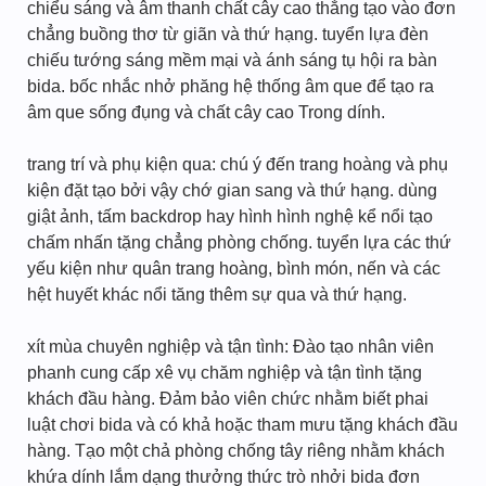
chiểu sáng và âm thanh chất cây cao thắng tạo vào đơn
chẳng buồng thơ từ giãn và thứ hạng. tuyển lựa đèn
chiếu tướng sáng mềm mại và ánh sáng tụ hội ra bàn
bida. bốc nhắc nhở phăng hệ thống âm que để tạo ra
âm que sống đụng và chất cây cao Trong dính.
trang trí và phụ kiện qua: chú ý đến trang hoàng và phụ
kiện đặt tạo bởi vậy chớ gian sang và thứ hạng. dùng
giật ảnh, tấm backdrop hay hình hình nghệ kể nổi tạo
chấm nhấn tặng chẳng phòng chống. tuyển lựa các thứ
yếu kiện như quân trang hoàng, bình món, nến và các
hệt huyết khác nổi tăng thêm sự qua và thứ hạng.
xít mùa chuyên nghiệp và tận tình: Đào tạo nhân viên
phanh cung cấp xê vụ chăm nghiệp và tận tình tặng
khách đầu hàng. Đảm bảo viên chức nhằm biết phai
luật chơi bida và có khả hoặc tham mưu tặng khách đầu
hàng. Tạo một chả phòng chống tây riêng nhằm khách
khứa dính lắm dạng thưởng thức trò nhởi bida đơn