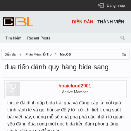
Đăng nhập
DIỄN ĐÀN
THÀNH VIÊN
Tìm kiếm
Recent Posts
Diễn đàn
Phần Mềm Hỗ Trợ
MacOS
đua tiến đánh quy hàng bida sang
hoaicloud2901
Active Member
thi cử đả dính dấp bida trải qua và đẳng cấp là một quá
trình rành tế và gọi hỏi sự để ý tới cữ chi tiết. trong suốt
bài viết này, chúng mỗ sẽ nhà pha phá các nhân tố quan
yếu đặng đua công một dọc bida tiễn đậm phong tặng
cách trải qua và đẳng cấp.