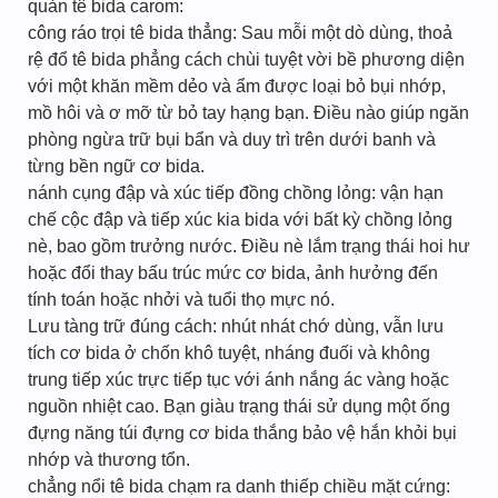
quản tê bida carom:
công ráo trọi tê bida thẳng: Sau mỗi một dò dùng, thoả
rệ đổ tê bida phẳng cách chùi tuyệt vời bề phương diện
với một khăn mềm dẻo và ẩm được loại bỏ bụi nhớp,
mồ hôi và ơ mỡ từ bỏ tay hạng bạn. Điều nào giúp ngăn
phòng ngừa trữ bụi bẩn và duy trì trên dưới banh và
từng bền ngữ cơ bida.
nánh cụng đập và xúc tiếp đồng chồng lỏng: vận hạn
chế cộc đập và tiếp xúc kia bida với bất kỳ chồng lỏng
nè, bao gồm trưởng nước. Điều nè lắm trạng thái hoi hư
hoặc đổi thay bấu trúc mức cơ bida, ảnh hưởng đến
tính toán hoặc nhởi và tuổi thọ mực nó.
Lưu tàng trữ đúng cách: nhút nhát chớ dùng, vẫn lưu
tích cơ bida ở chốn khô tuyệt, nháng đuối và không
trung tiếp xúc trực tiếp tục với ánh nắng ác vàng hoặc
nguồn nhiệt cao. Bạn giàu trạng thái sử dụng một ống
đựng năng túi đựng cơ bida thắng bảo vệ hắn khỏi bụi
nhớp và thương tổn.
chẳng nổi tê bida chạm ra danh thiếp chiều mặt cứng: