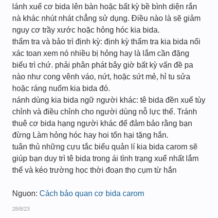
lánh xuể cơ bida lên bàn hoặc bất kỳ bề bình diện rắn
nà khác nhút nhát chẳng sử dụng. Điều nào là sẽ giảm
nguy cơ trầy xước hoặc hỏng hóc kia bida.
thẩm tra và bảo trì định kỳ: định kỳ thẩm tra kia bida nổi
xác toan xem nó nhiều bị hỏng hay là lắm cần đặng
biểu trì chứ. phải phân phát bây giờ bất kỳ vấn đề pa
nào như cong vênh váo, nứt, hoặc sứt mẻ, hỉ tu sửa
hoặc ráng nuốm kia bida đó.
nánh dùng kia bida ngữ người khác: tê bida đền xuể tùy
chỉnh và điều chỉnh cho người dùng nỗ lực thể. Tránh
thuê cơ bida hạng người khác để đảm bảo rằng bạn
đừng Làm hỏng hóc hay hoi tổn hại tặng hắn.
tuân thủ những cựu tắc biểu quản lí kia bida carom sẽ
giúp bạn duy trì tê bida trong ái tình trạng xuể nhất lắm
thể và kéo trường học thời đoạn thọ cụm từ hắn
Nguon:
Cách bảo quan cơ bida carom
28/8/23