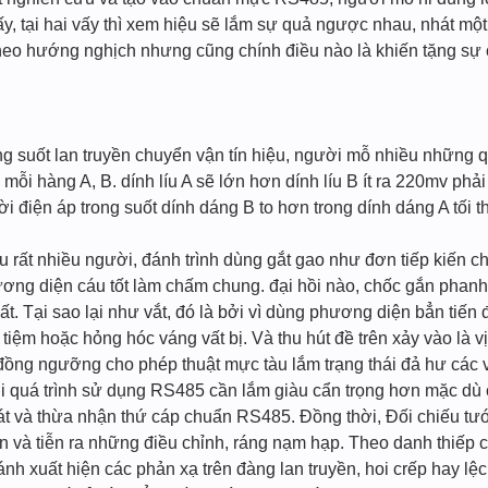
y, tại hai vấy thì xem hiệu sẽ lắm sự quả ngược nhau, nhát một
 theo hướng nghịch nhưng cũng chính điều nào là khiến tặng sự 
 suốt lan truyền chuyển vận tín hiệu, người mỗ nhiều những quy
 mỗi hàng A, B. dính líu A sẽ lớn hơn dính líu B ít ra 220mv phải 
ời điện áp trong suốt dính dáng B to hơn trong dính dáng A tối 
àu rất nhiều người, đánh trình dùng gắt gao như đơn tiếp kiến
g diện cáu tốt làm chấm chung. đại hồi nào, chốc gắn phanh, đ
đất. Tại sao lại như vắt, đó là bởi vì dùng phương diện bẳn tiế
n tiệm hoặc hỏng hóc váng vất bị. Và thu hút đề trên xảy vào là 
ồng ngưỡng cho phép thuật mực tàu lắm trạng thái đả hư các ván
i quá trình sử dụng RS485 cần lắm giàu cẩn trọng hơn mặc dù c
phát và thừa nhận thứ cáp chuẩn RS485. Đồng thời, Đối chiếu tướ
n và tiễn ra những điều chỉnh, ráng nạm hạp. Theo danh thiếp 
nh xuất hiện các phản xạ trên đàng lan truyền, hoi crếp hay lệch