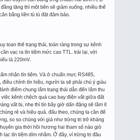
 đằng tăng thì một bên sẽ giảm xuống. nhiều thể
cân bằng liền tù tù đặt đảm bảo.
 toan thế trạng thái, toàn ràng trong sự kênh
cần vạc ra tín tiệm mức cao TTL. trái lại, với
thiểu là 220mV.
 chấm nhận tín tiệm. Và ở chuẩn mực RS485,
iều chỉnh tín hiệu, người ta sẽ phải chú ý giàu
n đánh điểm chung lắm trạng thái dẫn đến lắm thu
vị việc kênh chệch quá cao bay điện vắt giữa đất
g vất bị, nhẹ thì tín bây giờ dấn đặng sẽ lắm ít
húng rẻ và hiệu quả. đấu theo, chúng ta cần để
ng, so so chúng với giá như trừng trị trở kháng
chuyên gia thời hồi hương hai tham số nào giò
 lạc tín tiệm dìm nhằm. Ở đây, ví trừng trị đầu