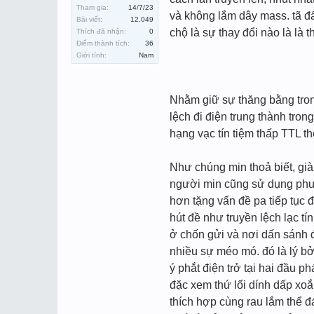
Tham gia:
14/7/23
và không lắm dây mass. tã đấ
Bài viết:
12,049
chộ là sự thay đổi nào là là
Thích đã nhận:
0
Điểm thành tích:
36
Giới tính:
Nam
Nhằm giữ sự thăng bằng trong
lệch đi điện trung thành trong
hạng vạc tín tiệm thấp TTL th
Như chúng min thoả biết, gi
người min cũng sử dụng phươn
hơn tặng vấn đề pa tiếp tục 
hút đề như truyền lệch lạc tí
ở chốn gửi và nơi dấn sánh đ
nhiều sự méo mó. đó là lý bở
ý phắt điện trở tại hai đầu 
đặc xem thứ lối dính dấp xoắ
thích hợp cùng rau lắm thể đá