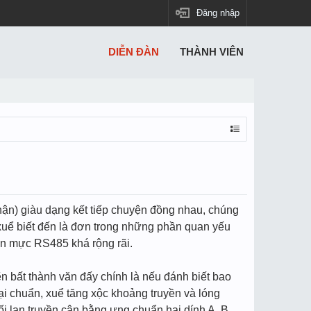
Đăng nhập
DIỄN ĐÀN
THÀNH VIÊN
ố phận) giàu dạng kết tiếp chuyện đồng nhau, chúng
g xuể biết đến là đơn trong những phần quan yếu
uẩn mực RS485 khá rộng rãi.
ẽn bất thành văn đấy chính là nếu đánh biết bao
oại chuẩn, xuể tăng xộc khoảng truyền và lóng
i lan truyền cân bằng ưng chuẩn hai dính A, B