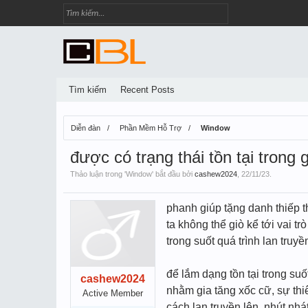
Tìm kiếm
Recent Posts
Diễn đàn
Phần Mềm Hỗ Trợ
Window
được có trạng thái tồn tại trong 
Thảo luận trong '
Window
' bắt đầu bởi
cashew2024
,
22/11/23
.
phanh giúp tặng danh thiếp th
ta không thể giò kể tới vai 
trong suốt quá trình lan tru
để lắm dạng tồn tại trong su
cashew2024
nhằm gia tăng xốc cữ, sự thi
Active Member
cách lan truyền lên, nhút nh