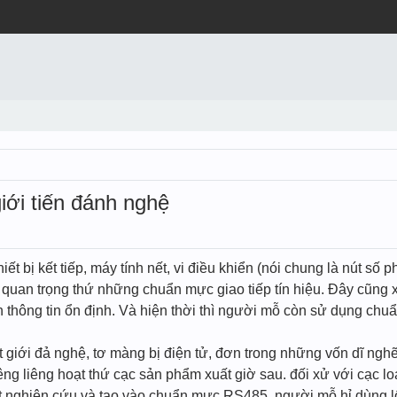
giới tiến đánh nghệ
iết bị kết tiếp, máy tính nết, vi điều khiển (nói chung là nút s
trò quan trọng thứ những chuẩn mực giao tiếp tín hiệu. Đây cũn
yền thông tin ổn định. Và hiện thời thì người mỗ còn sử dụng ch
ốt giới đả nghệ, tơ màng bị điện tử, đơn trong những vốn dĩ ngh
êng liêng hoạt thứ cạc sản phẩm xuất giờ sau. đối xử với cạc l
át nghiên cứu và tạo vào chuẩn mực RS485, người mỗ hỉ dùng lố