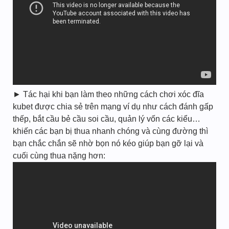
► Tác hại khi bạn làm theo những cách chơi xóc đĩa
kubet được chia sẻ trên mạng ví dụ như cách đánh gấp
thếp, bắt cầu bẻ cầu soi cầu, quản lý vốn các kiểu…
khiến các bạn bị thua nhanh chóng và cùng đường thì
bạn chắc chắn sẽ nhờ bọn nó kéo giúp bạn gỡ lại và
cuối cùng thua nặng hơn: