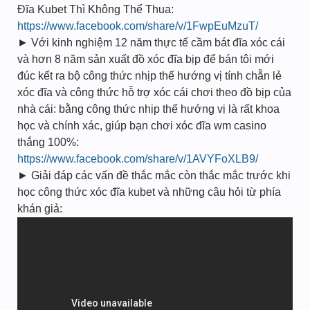
Đĩa Kubet Thì Không Thể Thua:
https://www.facebook.com/share/v/1FwpEuMzuT/
► Với kinh nghiệm 12 năm thực tế cầm bát đĩa xóc cái
và hơn 8 năm sản xuất đồ xóc đĩa bịp để bán tôi mới
đúc kết ra bộ công thức nhịp thế hướng vị tính chẵn lẻ
xóc đĩa và công thức hỗ trợ xóc cái chơi theo đồ bịp của
nhà cái: bằng công thức nhịp thế hướng vị là rất khoa
học và chính xác, giúp bạn chơi xóc đĩa wm casino
thắng 100%:
https://www.facebook.com/share/v/1AVYFoXLB9/
► Giải đáp các vấn đề thắc mắc còn thắc mắc trước khi
học công thức xóc đĩa kubet và những câu hỏi từ phía
khán giả: