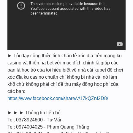
► Tôi dạy công thức tính chẵn lẻ xóc đĩa trên mạng ku
casino và thiên hạ bet với mục đích chính là giúp các
bạn là học trò của tôi hiểu biết về nhà cái kubet để chơi
xóc đĩa ku casino chuẩn chỉ không bị nhà cái nó làm
khổ chứ không phải chỉ để thu mấy đồng học phí của
các bạn:
https://www.facebook.com/share/v/17kQZnf2D8/
► ► ► Thông tin liên hệ
Tel: 0378924600 - Tư Vấn
Tel: 0974004025 - Phạm Quang Thắng