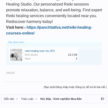
Healing Studio. Our personalized Reiki sessions
promote relaxation, balance, and well-being. Find expert
Reiki healing services conveniently located near you.
Rediscover harmony today!
Visit here:-
https://panchtattva.net/reiki-healing-
courses-online/
File đính kèm :
reiki healing near me.JPG
Kích thước:
23.2 KB
Xem:
3
24/1/25
(Bạn phải Đăng nhập hoặc Đăng ký để trả lời bài viết.)
Diễn đàn
Thảo Luận
Hỏi, Đáp - Kinh nghiệm Mua Bán