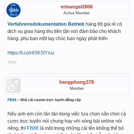
erinangel2806
Active Member
Verfahrensdokumentation Betrieb
hàng tốt giá rẻ có
dịch vụ giao hàng thu tiền tận nơi đảm bảo cho khách
hàng. phụ bạn một tay chúc bạn ngày phát triển
https://t.co/r4SK5fYruz
7/2/22
hangphong378
Member
FB88
– Nhà cái casino trực tuyến đẳng cấp
Nếu anh em còn lăn tăn trong việc lựa chọn sân chơi cá
cược trực tuyến nói chung hay với sòng bài online nói
riêng, thì
FB88
là một trong những cái tên không thể bỏ