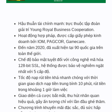
Hậu thuẫn tài chính mạnh: trực thuộc tập đoàn
giải trí Young Royal Business Cooperation.
Hoạt động hợp pháp, được cấp giấy phép kinh
doanh bởi IOM, PAGCOR, Gamecare.
Đến năm 2020, đã xuất hiện tại 90 quốc gia trên
toàn thế giới.
Chế độ bảo mật tuyệt đối với công nghệ mã hóa
128-bit SSL, hệ thống được bảo vệ nghiêm ngặt
nhất với 5 cấp độ.
Tốc độ nạp rút tiền khá nhanh chóng với thời
gian giao dịch nạp tiền trung bình 10 phút, rút tiền
trong khoảng 1 giờ làm việc
Giao diện cá cược bắt mắt, thu hút nhãn quan
hiệu quả, gây ấn tượng chỉ với lần đầu ghé thăm.
Chương trình khuyến mãi đặc sắc, đủ sức hấp