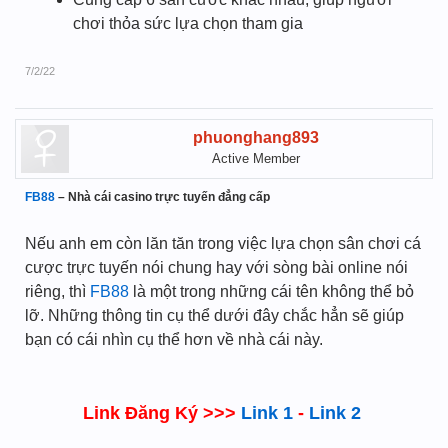
chơi thỏa sức lựa chọn tham gia
7/2/22
phuonghang893
Active Member
FB88
– Nhà cái casino trực tuyến đẳng cấp
Nếu anh em còn lăn tăn trong việc lựa chọn sân chơi cá
cược trực tuyến nói chung hay với sòng bài online nói
riêng, thì
FB88
là một trong những cái tên không thể bỏ
lỡ. Những thông tin cụ thể dưới đây chắc hẳn sẽ giúp
bạn có cái nhìn cụ thể hơn về nhà cái này.
Link Đăng Ký >>>
Link 1
-
Link 2