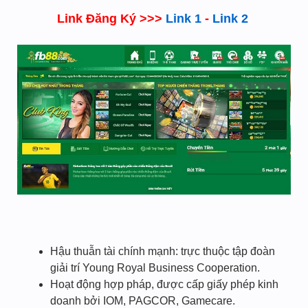
Link Đăng Ký >>>
Link 1
-
Link 2
Hậu thuẫn tài chính mạnh: trực thuộc tập đoàn
giải trí Young Royal Business Cooperation.
Hoạt động hợp pháp, được cấp giấy phép kinh
doanh bởi IOM, PAGCOR, Gamecare.