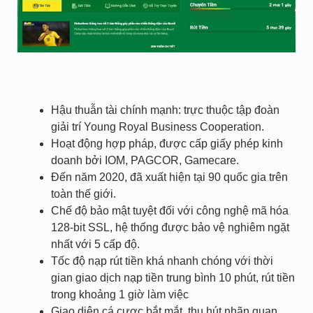
Hậu thuẫn tài chính mạnh: trực thuộc tập đoàn
giải trí Young Royal Business Cooperation.
Hoạt động hợp pháp, được cấp giấy phép kinh
doanh bởi IOM, PAGCOR, Gamecare.
Đến năm 2020, đã xuất hiện tại 90 quốc gia trên
toàn thế giới.
Chế độ bảo mật tuyệt đối với công nghệ mã hóa
128-bit SSL, hệ thống được bảo vệ nghiêm ngặt
nhất với 5 cấp độ.
Tốc độ nạp rút tiền khá nhanh chóng với thời
gian giao dịch nạp tiền trung bình 10 phút, rút tiền
trong khoảng 1 giờ làm việc
Giao diện cá cược bắt mắt, thu hút nhãn quan