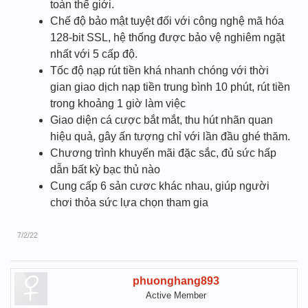
toàn thế giới.
Chế độ bảo mật tuyệt đối với công nghệ mã hóa
128-bit SSL, hệ thống được bảo vệ nghiêm ngặt
nhất với 5 cấp độ.
Tốc độ nạp rút tiền khá nhanh chóng với thời
gian giao dịch nạp tiền trung bình 10 phút, rút tiền
trong khoảng 1 giờ làm việc
Giao diện cá cược bắt mắt, thu hút nhãn quan
hiệu quả, gây ấn tượng chỉ với lần đầu ghé thăm.
Chương trình khuyến mãi đặc sắc, đủ sức hấp
dẫn bất kỳ bạc thủ nào
Cung cấp 6 sản cươc khác nhau, giúp người
chơi thỏa sức lựa chọn tham gia
7/2/22
phuonghang893
Active Member