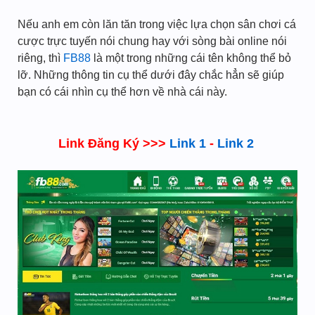
Nếu anh em còn lăn tăn trong việc lựa chọn sân chơi cá
cược trực tuyến nói chung hay với sòng bài online nói
riêng, thì
FB88
là một trong những cái tên không thể bỏ
lỡ. Những thông tin cụ thể dưới đây chắc hẳn sẽ giúp
bạn có cái nhìn cụ thể hơn về nhà cái này.
Link Đăng Ký >>>
Link 1
-
Link 2