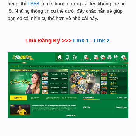
riêng, thì
FB88
là một trong những cái tên không thể bỏ
lỡ. Những thông tin cụ thể dưới đây chắc hẳn sẽ giúp
bạn có cái nhìn cụ thể hơn về nhà cái này.
Link Đăng Ký >>>
Link 1
-
Link 2