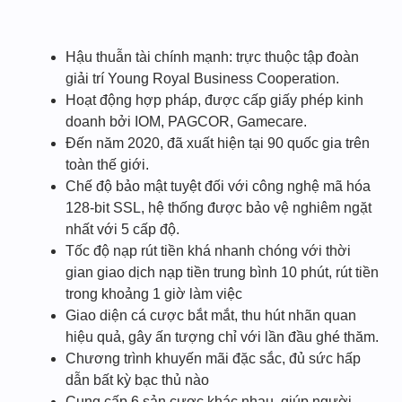
Hậu thuẫn tài chính mạnh: trực thuộc tập đoàn
giải trí Young Royal Business Cooperation.
Hoạt động hợp pháp, được cấp giấy phép kinh
doanh bởi IOM, PAGCOR, Gamecare.
Đến năm 2020, đã xuất hiện tại 90 quốc gia trên
toàn thế giới.
Chế độ bảo mật tuyệt đối với công nghệ mã hóa
128-bit SSL, hệ thống được bảo vệ nghiêm ngặt
nhất với 5 cấp độ.
Tốc độ nạp rút tiền khá nhanh chóng với thời
gian giao dịch nạp tiền trung bình 10 phút, rút tiền
trong khoảng 1 giờ làm việc
Giao diện cá cược bắt mắt, thu hút nhãn quan
hiệu quả, gây ấn tượng chỉ với lần đầu ghé thăm.
Chương trình khuyến mãi đặc sắc, đủ sức hấp
dẫn bất kỳ bạc thủ nào
Cung cấp 6 sản cươc khác nhau, giúp người