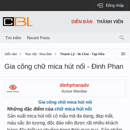
Đăng nhập
DIỄN ĐÀN
THÀNH VIÊN
Tìm kiếm
Recent Posts
Diễn đàn
Rao Vặt - Mua Bán
Thanh Lý - Ve Chai - Tạp Hóa
Gia công chữ mica hút nổi - Đinh Phan
dinhphanadv
Active Member
Gia công chữ mica hút nổi
Những đặc điểm của
chữ mica hút nổi
Sản xuất mica hút nổi có mẫu mã đa dạng, đẹp mắt,
màu sắc ấn tượng, độc đáo nên được rất nhiều khách
hàng đặc biệt ưa chuộng trong thời gian qua. Sản phẩm