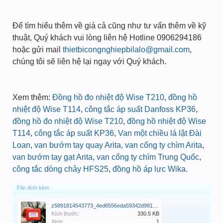
Để tìm hiểu thêm về giá cả cũng như tư vấn thêm về kỹ
thuật, Quý khách vui lòng liên hệ Hotline 0906294186
hoặc gửi mail
thietbicongnghiepbilalo@gmail.com
,
chúng tôi sẽ liên hệ lại ngay với Quý khách.
Xem thêm:
Đồng hồ đo nhiệt độ Wise T210
,
đồng hồ
nhiệt độ Wise T114
,
công tắc áp suất Danfoss KP36
,
đồng hồ đo nhiệt độ Wise T210
,
đồng hồ nhiệt độ Wise
T114
,
công tắc áp suất KP36
,
Van một chiều lá lật Đài
Loan
,
van bướm tay quay Arita
, van cổng ty chìm Arita
,
van bướm tay gạt Arita
,
van cổng ty chìm Trung Quốc
,
công tắc dòng chảy HFS25
,
đồng hồ áp lực Wika
.
File đính kèm :
z5891814543773_4ed6556eda59342d981d1078c60220fd.jpg
Kích thước:
330.5 KB
Xem:
1