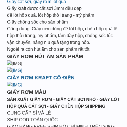
Giấy cắt sợi
,
giấy rơm lót quà
Giấy kraft được cắt sợi 3mm đều đẹp
để lót hộp quà, lót hộp thời trang - mỹ phẩm
Giấy chống sốc cho sản phẩm
Công dụng: Giấy rơm dùng để lót hộp, chèn hộp quà tết,
hộp thời trang, mỹ phẩm, làm đầy hộp, chống sốc lúc
vận chuyển, nâng niu quà tặng trong hộp.
Ngoài ra còn hút ẩm cho sản phẩm rất tốt
GIẤY RƠM HÚT ẨM SẢN PHẨM
GIẤY RƠM KRAFT CỔ ĐIỂN
GIẤY RƠM MÀU
SẢN XUẤT GIẤY RƠM - GIẤY CẮT SƠI NHỎ - GIẤY LÓT
HỘP QUÀ CẮT SỢI - GIẤY CHÈN HỘP SHIPPING
CUNG CẤP SỈ VÀ LẺ
SHIP COD TOÀN QUỐC
GIAO HÀNG FREE SHIP HỒ CHÍ MINH TRÊN 20KG