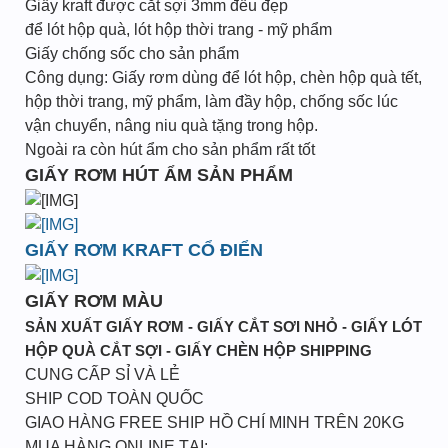
Giấy kraft được cắt sợi 3mm đều đẹp
để lót hộp quà, lót hộp thời trang - mỹ phẩm
Giấy chống sốc cho sản phẩm
Công dụng: Giấy rơm dùng để lót hộp, chèn hộp quà tết,
hộp thời trang, mỹ phẩm, làm đầy hộp, chống sốc lúc
vận chuyển, nâng niu quà tặng trong hộp.
Ngoài ra còn hút ẩm cho sản phẩm rất tốt
GIẤY RƠM HÚT ẨM SẢN PHẨM
GIẤY RƠM KRAFT CỔ ĐIỂN
GIẤY RƠM MÀU
SẢN XUẤT GIẤY RƠM - GIẤY CẮT SƠI NHỎ - GIẤY LÓT
HỘP QUÀ CẮT SỢI - GIẤY CHÈN HỘP SHIPPING
CUNG CẤP SỈ VÀ LẺ
SHIP COD TOÀN QUỐC
GIAO HÀNG FREE SHIP HỒ CHÍ MINH TRÊN 20KG
MUA HÀNG ONLINE TẠI: