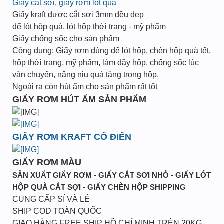
Giấy cắt sợi
,
giấy rơm lót quà
Giấy kraft được cắt sợi 3mm đều đẹp
để lót hộp quà, lót hộp thời trang - mỹ phẩm
Giấy chống sốc cho sản phẩm
Công dụng: Giấy rơm dùng để lót hộp, chèn hộp quà tết,
hộp thời trang, mỹ phẩm, làm đầy hộp, chống sốc lúc
vận chuyển, nâng niu quà tặng trong hộp.
Ngoài ra còn hút ẩm cho sản phẩm rất tốt
GIẤY RƠM HÚT ẨM SẢN PHẨM
GIẤY RƠM KRAFT CỔ ĐIỂN
GIẤY RƠM MÀU
SẢN XUẤT GIẤY RƠM - GIẤY CẮT SƠI NHỎ - GIẤY LÓT
HỘP QUÀ CẮT SỢI - GIẤY CHÈN HỘP SHIPPING
CUNG CẤP SỈ VÀ LẺ
SHIP COD TOÀN QUỐC
GIAO HÀNG FREE SHIP HỒ CHÍ MINH TRÊN 20KG