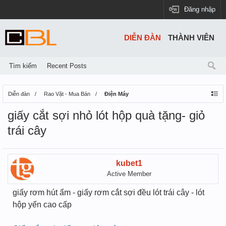
Đăng nhập
DIỄN ĐÀN
THÀNH VIÊN
Tìm kiếm
Recent Posts
Diễn đàn
Rao Vặt - Mua Bán
Điện Máy
giấy cắt sợi nhỏ lót hộp quà tặng- giỏ
trái cây
kubet1
Active Member
giấy rơm hút ẩm - giấy rơm cắt sợi đều lót trái cây - lót
hộp yến cao cấp