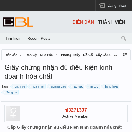
Đăng nhập
DIỄN ĐÀN
THÀNH VIÊN
Tìm kiếm
Recent Posts
Diễn đàn
Rao Vặt - Mua Bán
Phong Thủy - Đồ Cổ - Cây Cảnh - Thú Nuôi
Giấy chứng nhận đủ điều kiện kinh
doanh hóa chất
Tags:
dịch vụ
hóa chất
quảng cáo
rao vặt
tin tức
tổng hợp
đăng tin
hl3271397
Active Member
Cấp Giấy chứng nhận đủ điều kiện kinh doanh hóa chất