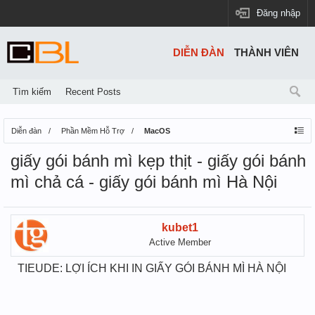
Đăng nhập
DIỄN ĐÀN
THÀNH VIÊN
Tìm kiếm
Recent Posts
Diễn đàn
Phần Mềm Hỗ Trợ
MacOS
giấy gói bánh mì kẹp thịt - giấy gói bánh
mì chả cá - giấy gói bánh mì Hà Nội
kubet1
Active Member
TIEUDE: LỢI ÍCH KHI IN GIẤY GÓI BÁNH MÌ HÀ NỘI