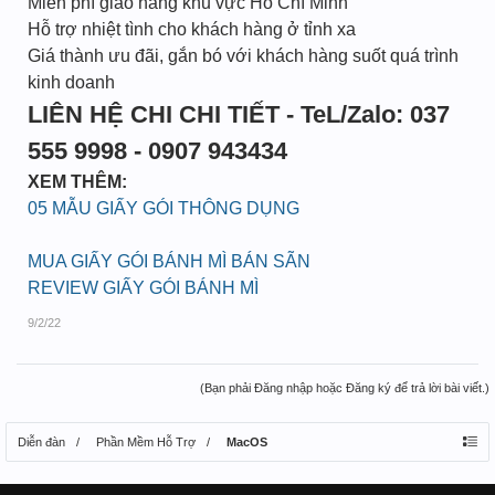
Miễn phí giao hàng khu vực Hồ Chí Minh
Hỗ trợ nhiệt tình cho khách hàng ở tỉnh xa
Giá thành ưu đãi, gắn bó với khách hàng suốt quá trình
kinh doanh
LIÊN HỆ CHI CHI TIẾT - TeL/Zalo: 037
555 9998 - 0907 943434
XEM THÊM:
05 MẪU GIẤY GÓI THÔNG DỤNG
MUA GIẤY GÓI BÁNH MÌ BÁN SÃN
REVIEW GIẤY GÓI BÁNH MÌ
9/2/22
(Bạn phải Đăng nhập hoặc Đăng ký để trả lời bài viết.)
Diễn đàn
Phần Mềm Hỗ Trợ
MacOS