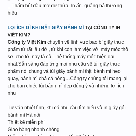
_ Thấm hút dầu mỡ dư thừa_In ấn- quảng bá thương
hiệu
LỢI ÍCH GÌ KHI ĐẶT GIẤY BÁNH MÌ
TẠI CÔNG TY IN
VIỆT KIM?
Công ty Việt Kim
chuyên về lĩnh vực bao bì giấy thực
phẩm từ rất lâu đời, từ khi còn làm việc với máy móc thô
sơ, cho tới nay là cả 1 hệ thống máy móc hiện đại
nhất.Sẵn sàng đáp ứng mọi nhu cầu về túi giấy thực
phẩm nói chung và túi giấy bánh mì thịt, bánh mì heo
quay, bánh mì chả cá nóng…Công ty chúng tôi mang lại
cho bạn chiếc túi bánh mì đẹp đúng ý và những lợi ích
như:
Tư vấn nhiệt tình, khi có nhu cầu tìm hiểu và in giấy gói
bánh mì Hà nội
Thiết kế miễn phí
Giao hàng nhanh chóng