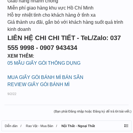
Giao hàng nhanh chóng
Miễn phí giao hàng khu vực Hồ Chí Minh
Hỗ trợ nhiệt tình cho khách hàng ở tỉnh xa
Giá thành ưu đãi, gắn bó với khách hàng suốt quá trình
kinh doanh
LIÊN HỆ CHI CHI TIẾT - TeL/Zalo: 037
555 9998 - 0907 943434
XEM THÊM:
05 MẪU GIẤY GÓI THÔNG DỤNG
MUA GIẤY GÓI BÁNH MÌ BÁN SÃN
REVIEW GIẤY GÓI BÁNH MÌ
9/2/22
(Bạn phải Đăng nhập hoặc Đăng ký để trả lời bài viết.)
Diễn đàn
Rao Vặt - Mua Bán
Nội Thất - Ngoại Thất