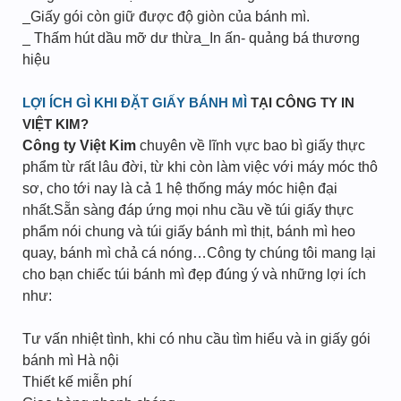
_Giấy gói còn giữ được độ giòn của bánh mì.
_ Thấm hút dầu mỡ dư thừa_In ấn- quảng bá thương
hiệu
LỢI ÍCH GÌ KHI ĐẶT GIẤY BÁNH MÌ
TẠI CÔNG TY IN
VIỆT KIM?
Công ty Việt Kim
chuyên về lĩnh vực bao bì giấy thực
phẩm từ rất lâu đời, từ khi còn làm việc với máy móc thô
sơ, cho tới nay là cả 1 hệ thống máy móc hiện đại
nhất.Sẵn sàng đáp ứng mọi nhu cầu về túi giấy thực
phẩm nói chung và túi giấy bánh mì thịt, bánh mì heo
quay, bánh mì chả cá nóng…Công ty chúng tôi mang lại
cho bạn chiếc túi bánh mì đẹp đúng ý và những lợi ích
như:
Tư vấn nhiệt tình, khi có nhu cầu tìm hiểu và in giấy gói
bánh mì Hà nội
Thiết kế miễn phí