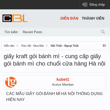
Đăng nhập
DIỄN ĐÀN
THÀNH VIÊN
Tìm kiếm
Recent Posts
Diễn đàn
Rao Vặt - Mua Bán
Nội Thất - Ngoại Thất
giấy kraft gói bánh mì - cung cấp giấy
gói bánh mì cho chuổi cửa hàng Hà nội
kubet1
Active Member
CÁC MẪU GIẤY GÓI BÁNH MÌ HÀ NỘI THÔNG DỤNG
HIỆN NAY