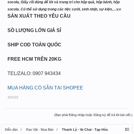
socola, Giấy rối dùng để lót và trang trí cho hộp quà, hộp bánh, hộp
socola. Có thể sử dụng trong các tiệc cưới, sinh nhật, sự kiện,…v.v
SẢN XUẤT THEO YÊU CẦU
SỒ LƯỢNG LỚN GIÁ SỈ
SHIP COD TOÀN QUỐC
FREE HCM TRÊN 20KG
TEL/ZALO: 0907 943434
MUA HÀNG CÓ SẴN TẠI SHOPEE
10/1/22
(Bạn phải Đăng nhập hoặc Đăng ký để trả lời bài viết.)
Diễn đàn
Rao Vặt - Mua Bán
Thanh Lý - Ve Chai - Tạp Hóa