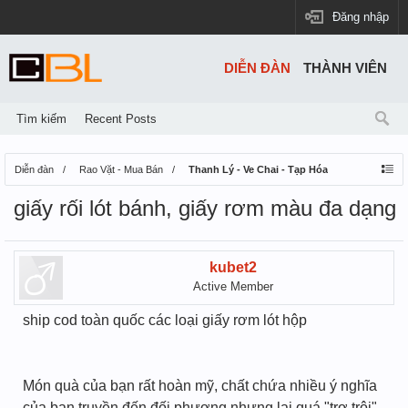
Đăng nhập
DIỄN ĐÀN
THÀNH VIÊN
Tìm kiếm
Recent Posts
Diễn đàn
Rao Vặt - Mua Bán
Thanh Lý - Ve Chai - Tạp Hóa
giấy rối lót bánh, giấy rơm màu đa dạng
kubet2
Active Member
ship cod toàn quốc các loại giấy rơm lót hộp
Món quà của bạn rất hoàn mỹ, chất chứa nhiều ý nghĩa
của bạn truyền đến đối phương nhưng lại quá "trơ trội"