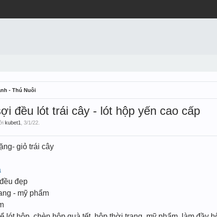
nh - Thú Nuôi
i đều lót trái cây - lót hộp yến cao cấp
bởi
kubet1
,
3/1/22
.
ặng- giỏ trái cây
à
 đều đẹp
trang - mỹ phẩm
ẩm
lót hộp, chèn hộp quà tết, hộp thời trang, mỹ phẩm, làm đầy h