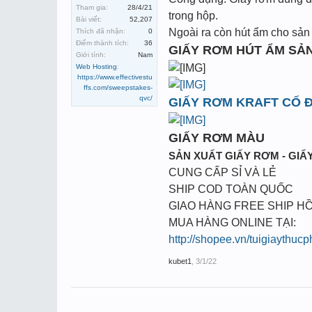
Tham gia:
28/4/21
trong hộp.
Bài viết:
52,207
Ngoài ra còn hút ẩm cho sản 
Thích đã nhận:
0
Điểm thành tích:
36
GIẤY RƠM HÚT ẨM SẢ
Giới tính:
Nam
Web Hosting
:
https://www.effectivestu
ffs.com/sweepstakes-
qvc/
GIẤY RƠM KRAFT CỔ Đ
GIẤY RƠM MÀU
SẢN XUẤT GIẤY RƠM - GIẤY
CUNG CẤP SỈ VÀ LẺ
SHIP COD TOÀN QUỐC
GIAO HÀNG FREE SHIP HỒ
MUA HÀNG ONLINE TẠI:
http://shopee.vn/tuigiaythuc
kubet1
,
3/1/22