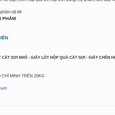
phẩm rất tốt
N PHẨM
IỂN
 CẮT SƠI NHỎ - GIẤY LÓT HỘP QUÀ CẮT SỢI - GIẤY CHÈN 
 CHÍ MINH TRÊN 20KG
pham