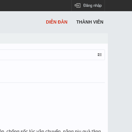
Đăng nhập
DIỄN ĐÀN
THÀNH VIÊN
ộp, chống sốc lúc vận chuyển, nâng niu quà tặng