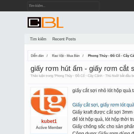
Tìm kiếm
Recent Posts
Diễn đàn
Rao Vặt - Mua Bán
Phong Thủy - Đồ Cổ - Cây Cả
giấy rơm hút ẩm - giấy rơm cắt sợ
Thảo luận trong '
Phong Thủy - Đồ Cổ - Cây Cảnh - Thú Nuôi
' bắt đầu 
giấy cắt sợi nhỏ lót hộp quà t
Giấy cắt sợi
,
giấy rơm lót qu
Giấy kraft được cắt sợi 3mm
để lót hộp quà, lót hộp thời 
kubet1
Giấy chống sốc cho sản ph
Active Member
Công dụng: Giấy rơm dùng để 