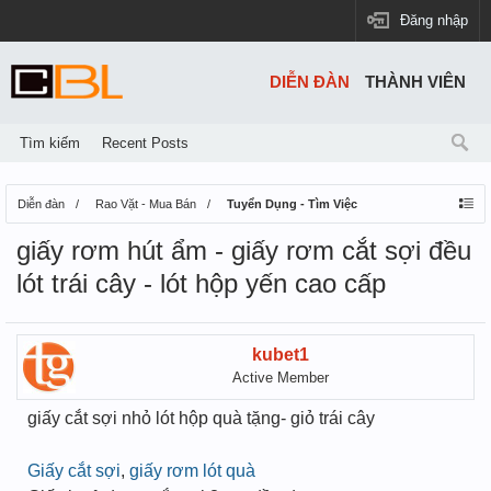
Đăng nhập
DIỄN ĐÀN
THÀNH VIÊN
Tìm kiếm
Recent Posts
Diễn đàn
Rao Vặt - Mua Bán
Tuyển Dụng - Tìm Việc
giấy rơm hút ẩm - giấy rơm cắt sợi đều
lót trái cây - lót hộp yến cao cấp
kubet1
Active Member
giấy cắt sợi nhỏ lót hộp quà tặng- giỏ trái cây
Giấy cắt sợi
,
giấy rơm lót quà