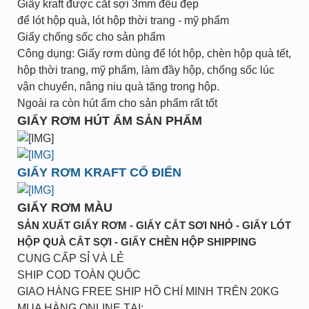
Giấy kraft được cắt sợi 3mm đều đẹp
để lót hộp quà, lót hộp thời trang - mỹ phẩm
Giấy chống sốc cho sản phẩm
Công dụng: Giấy rơm dùng để lót hộp, chèn hộp quà tết,
hộp thời trang, mỹ phẩm, làm đầy hộp, chống sốc lúc
vận chuyển, nâng niu quà tặng trong hộp.
Ngoài ra còn hút ẩm cho sản phẩm rất tốt
GIẤY RƠM HÚT ẨM SẢN PHẨM
GIẤY RƠM KRAFT CỔ ĐIỂN
GIẤY RƠM MÀU
SẢN XUẤT GIẤY RƠM - GIẤY CẮT SƠI NHỎ - GIẤY LÓT
HỘP QUÀ CẮT SỢI - GIẤY CHÈN HỘP SHIPPING
CUNG CẤP SỈ VÀ LẺ
SHIP COD TOÀN QUỐC
GIAO HÀNG FREE SHIP HỒ CHÍ MINH TRÊN 20KG
MUA HÀNG ONLINE TẠI: