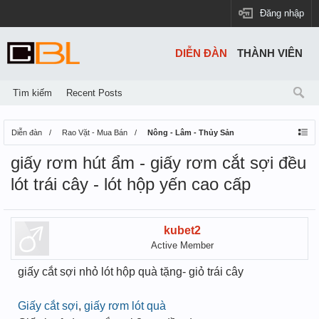
Đăng nhập
DIỄN ĐÀN
THÀNH VIÊN
Tìm kiếm
Recent Posts
Diễn đàn
Rao Vặt - Mua Bán
Nông - Lâm - Thủy Sản
giấy rơm hút ẩm - giấy rơm cắt sợi đều
lót trái cây - lót hộp yến cao cấp
kubet2
Active Member
giấy cắt sợi nhỏ lót hộp quà tặng- giỏ trái cây
Giấy cắt sợi
,
giấy rơm lót quà