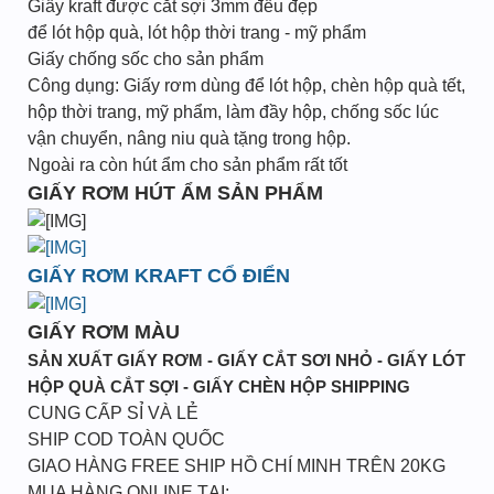
Giấy kraft được cắt sợi 3mm đều đẹp
để lót hộp quà, lót hộp thời trang - mỹ phẩm
Giấy chống sốc cho sản phẩm
Công dụng: Giấy rơm dùng để lót hộp, chèn hộp quà tết,
hộp thời trang, mỹ phẩm, làm đầy hộp, chống sốc lúc
vận chuyển, nâng niu quà tặng trong hộp.
Ngoài ra còn hút ẩm cho sản phẩm rất tốt
GIẤY RƠM HÚT ẨM SẢN PHẨM
GIẤY RƠM KRAFT CỔ ĐIỂN
GIẤY RƠM MÀU
SẢN XUẤT GIẤY RƠM - GIẤY CẮT SƠI NHỎ - GIẤY LÓT
HỘP QUÀ CẮT SỢI - GIẤY CHÈN HỘP SHIPPING
CUNG CẤP SỈ VÀ LẺ
SHIP COD TOÀN QUỐC
GIAO HÀNG FREE SHIP HỒ CHÍ MINH TRÊN 20KG
MUA HÀNG ONLINE TẠI: