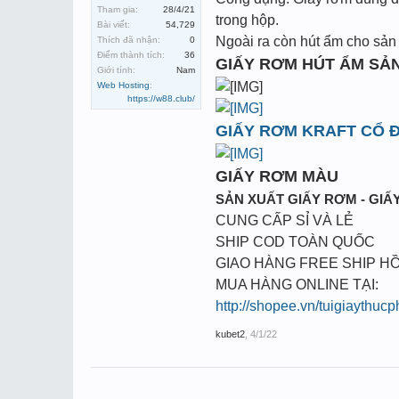
Tham gia:
28/4/21
trong hộp.
Bài viết:
54,729
Ngoài ra còn hút ẩm cho sản 
Thích đã nhận:
0
Điểm thành tích:
36
GIẤY RƠM HÚT ẨM SẢ
Giới tính:
Nam
Web Hosting
:
https://w88.club/
GIẤY RƠM KRAFT CỔ Đ
GIẤY RƠM MÀU
SẢN XUẤT GIẤY RƠM - GIẤY
CUNG CẤP SỈ VÀ LẺ
SHIP COD TOÀN QUỐC
GIAO HÀNG FREE SHIP HỒ
MUA HÀNG ONLINE TẠI:
http://shopee.vn/tuigiaythuc
kubet2
,
4/1/22