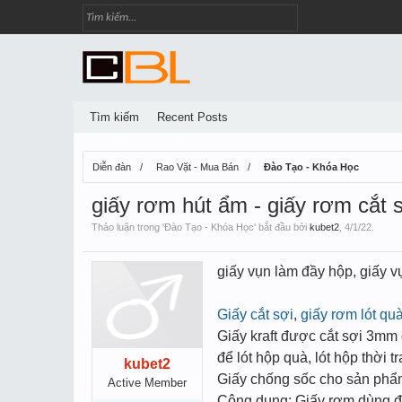
Tìm kiếm
Recent Posts
Diễn đàn
Rao Vặt - Mua Bán
Đào Tạo - Khóa Học
giấy rơm hút ẩm - giấy rơm cắt sợ
Thảo luận trong '
Đào Tạo - Khóa Học
' bắt đầu bởi
kubet2
,
4/1/22
.
giấy vụn làm đầy hộp, giấy v
Giấy cắt sợi
,
giấy rơm lót qu
Giấy kraft được cắt sợi 3mm
để lót hộp quà, lót hộp thời 
kubet2
Giấy chống sốc cho sản ph
Active Member
Công dụng: Giấy rơm dùng để 