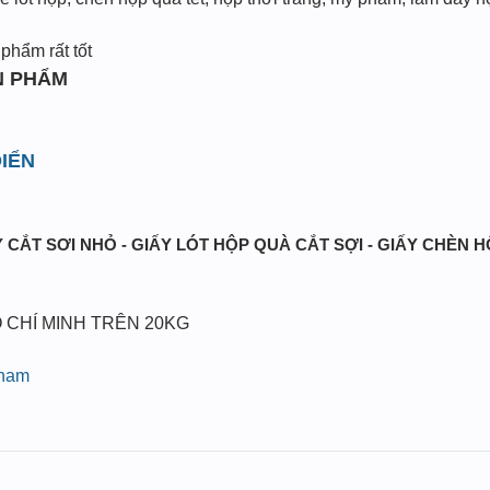
phẩm rất tốt
N PHẨM
IỂN
 CẮT SƠI NHỎ - GIẤY LÓT HỘP QUÀ CẮT SỢI - GIẤY CHÈN 
 CHÍ MINH TRÊN 20KG
pham