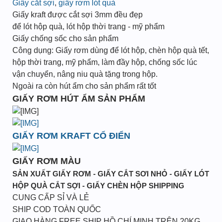
Giấy cắt sợi
,
giấy rơm lót quà
Giấy kraft được cắt sợi 3mm đều đẹp
để lót hộp quà, lót hộp thời trang - mỹ phẩm
Giấy chống sốc cho sản phẩm
Công dụng: Giấy rơm dùng để lót hộp, chèn hộp quà tết,
hộp thời trang, mỹ phẩm, làm đầy hộp, chống sốc lúc
vận chuyển, nâng niu quà tặng trong hộp.
Ngoài ra còn hút ẩm cho sản phẩm rất tốt
GIẤY RƠM HÚT ẨM SẢN PHẨM
GIẤY RƠM KRAFT CỔ ĐIỂN
GIẤY RƠM MÀU
SẢN XUẤT GIẤY RƠM - GIẤY CẮT SƠI NHỎ - GIẤY LÓT
HỘP QUÀ CẮT SỢI - GIẤY CHÈN HỘP SHIPPING
CUNG CẤP SỈ VÀ LẺ
SHIP COD TOÀN QUỐC
GIAO HÀNG FREE SHIP HỒ CHÍ MINH TRÊN 20KG