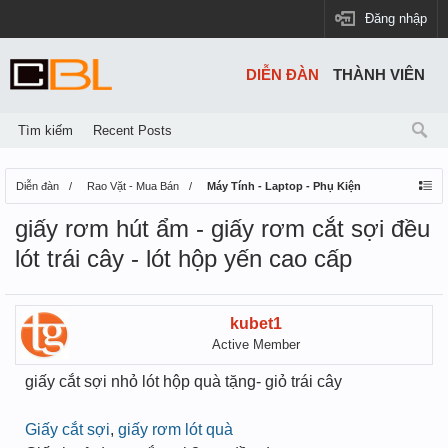
Đăng nhập
DIỄN ĐÀN
THÀNH VIÊN
Tìm kiếm
Recent Posts
Diễn đàn
Rao Vặt - Mua Bán
Máy Tính - Laptop - Phụ Kiện
giấy rơm hút ẩm - giấy rơm cắt sợi đều
lót trái cây - lót hộp yến cao cấp
kubet1
Active Member
giấy cắt sợi nhỏ lót hộp quà tặng- giỏ trái cây
Giấy cắt sợi
,
giấy rơm lót quà