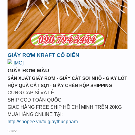
GIẤY RƠM KRAFT CỔ ĐIỂN
GIẤY RƠM MÀU
SẢN XUẤT GIẤY RƠM - GIẤY CẮT SƠI NHỎ - GIẤY LÓT
HỘP QUÀ CẮT SỢI - GIẤY CHÈN HỘP SHIPPING
CUNG CẤP SỈ VÀ LẺ
SHIP COD TOÀN QUỐC
GIAO HÀNG FREE SHIP HỒ CHÍ MINH TRÊN 20KG
MUA HÀNG ONLINE TẠI:
http://shopee.vn/tuigiaythucpham
5/1/22