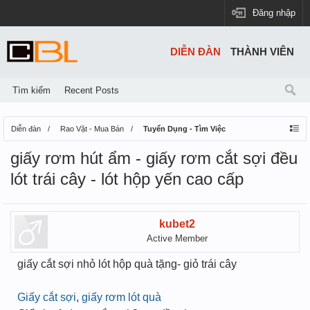
Đăng nhập
DIỄN ĐÀN
THÀNH VIÊN
Tìm kiếm
Recent Posts
Diễn đàn
Rao Vặt - Mua Bán
Tuyển Dụng - Tìm Việc
giấy rơm hút ẩm - giấy rơm cắt sợi đều
lót trái cây - lót hộp yến cao cấp
kubet2
Active Member
giấy cắt sợi nhỏ lót hộp quà tặng- giỏ trái cây
Giấy cắt sợi
,
giấy rơm lót quà