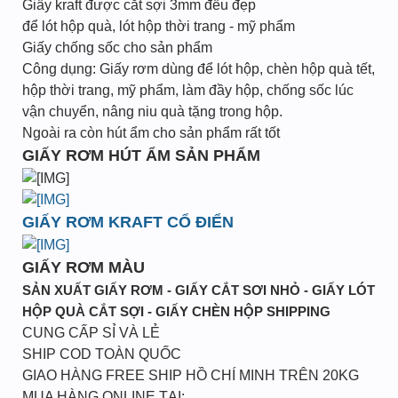
Giấy kraft được cắt sợi 3mm đều đẹp
để lót hộp quà, lót hộp thời trang - mỹ phẩm
Giấy chống sốc cho sản phẩm
Công dụng: Giấy rơm dùng để lót hộp, chèn hộp quà tết,
hộp thời trang, mỹ phẩm, làm đầy hộp, chống sốc lúc
vận chuyển, nâng niu quà tặng trong hộp.
Ngoài ra còn hút ẩm cho sản phẩm rất tốt
GIẤY RƠM HÚT ẨM SẢN PHẨM
GIẤY RƠM KRAFT CỔ ĐIỂN
GIẤY RƠM MÀU
SẢN XUẤT GIẤY RƠM - GIẤY CẮT SƠI NHỎ - GIẤY LÓT
HỘP QUÀ CẮT SỢI - GIẤY CHÈN HỘP SHIPPING
CUNG CẤP SỈ VÀ LẺ
SHIP COD TOÀN QUỐC
GIAO HÀNG FREE SHIP HỒ CHÍ MINH TRÊN 20KG
MUA HÀNG ONLINE TẠI: