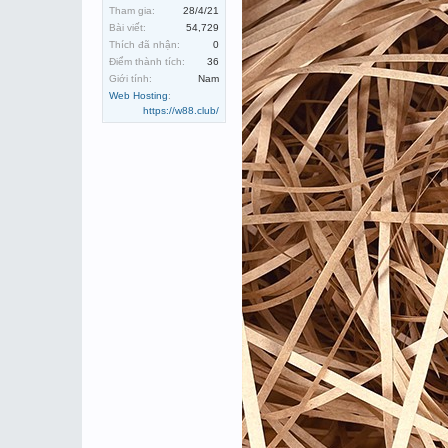
Tham gia:
28/4/21
Bài viết:
54,729
Thích đã nhận:
0
Điểm thành tích:
36
Giới tính:
Nam
Web Hosting
:
https://w88.club/