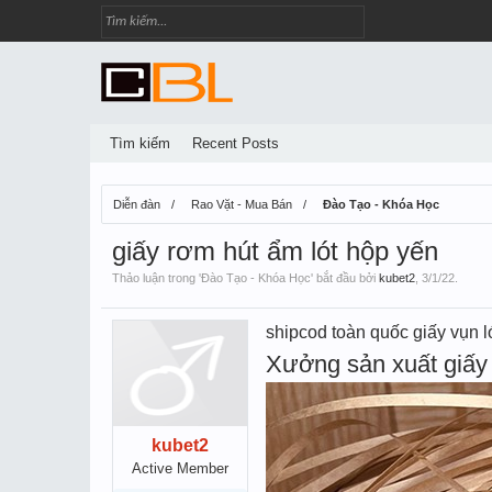
Tìm kiếm
Recent Posts
Diễn đàn
Rao Vặt - Mua Bán
Đào Tạo - Khóa Học
giấy rơm hút ẩm lót hộp yến
Thảo luận trong '
Đào Tạo - Khóa Học
' bắt đầu bởi
kubet2
,
3/1/22
.
shipcod toàn quốc giấy vụn ló
Xưởng sản xuất giấy 
kubet2
Active Member