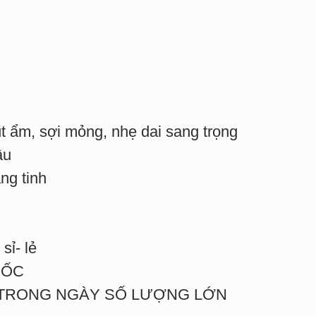
t ẩm, sợi mỏng, nhẹ dai sang trọng
âu
ắng tinh
sỉ- lẻ
UỐC
 TRONG NGÀY SỐ LƯỢNG LỚN