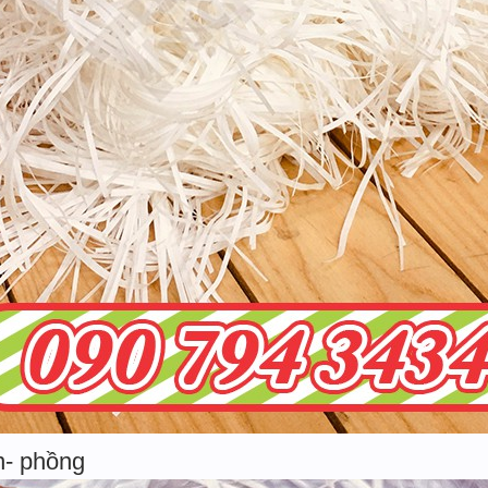
n- phồng