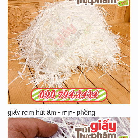
giấy rơm hút ẩm - mịn- phồng