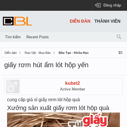
Đăng nhập
DIỄN ĐÀN
THÀNH VIÊN
Tìm kiếm
Recent Posts
Diễn đàn
Rao Vặt - Mua Bán
Đào Tạo - Khóa Học
giấy rơm hút ẩm lót hộp yến
kubet2
Active Member
cung cấp giá sỉ giấy rơm lót hộp quà
Xưởng sản xuất giấy rơm lót hộp quà