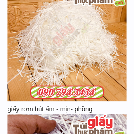
giấy rơm hút ẩm - mịn- phồng