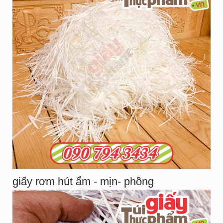
giấy rơm hút ẩm - mịn- phồng