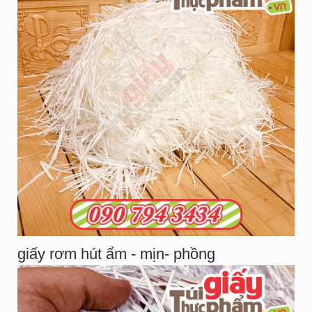
giấy rơm hút ẩm - mịn- phồng