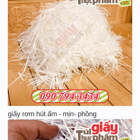
giấy rơm hút ẩm - mịn- phồng