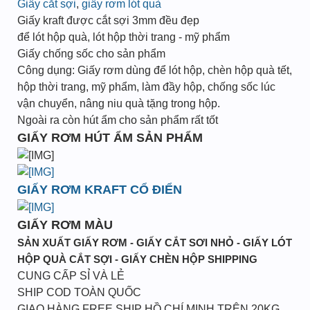
Giấy cắt sợi
,
giấy rơm lót quà
Giấy kraft được cắt sợi 3mm đều đẹp
để lót hộp quà, lót hộp thời trang - mỹ phẩm
Giấy chống sốc cho sản phẩm
Công dụng: Giấy rơm dùng để lót hộp, chèn hộp quà tết,
hộp thời trang, mỹ phẩm, làm đầy hộp, chống sốc lúc
vận chuyển, nâng niu quà tặng trong hộp.
Ngoài ra còn hút ẩm cho sản phẩm rất tốt
GIẤY RƠM HÚT ẨM SẢN PHẨM
GIẤY RƠM KRAFT CỔ ĐIỂN
GIẤY RƠM MÀU
SẢN XUẤT GIẤY RƠM - GIẤY CẮT SƠI NHỎ - GIẤY LÓT
HỘP QUÀ CẮT SỢI - GIẤY CHÈN HỘP SHIPPING
CUNG CẤP SỈ VÀ LẺ
SHIP COD TOÀN QUỐC
GIAO HÀNG FREE SHIP HỒ CHÍ MINH TRÊN 20KG