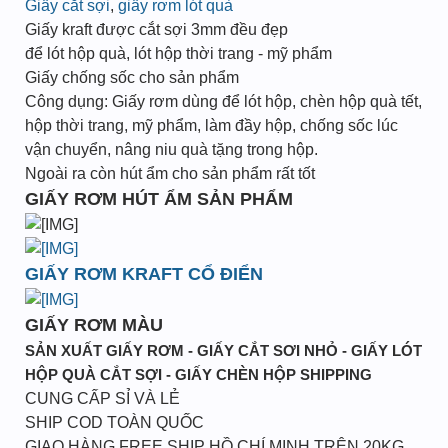
Giấy cắt sợi
,
giấy rơm lót quà
Giấy kraft được cắt sợi 3mm đều đẹp
để lót hộp quà, lót hộp thời trang - mỹ phẩm
Giấy chống sốc cho sản phẩm
Công dụng: Giấy rơm dùng để lót hộp, chèn hộp quà tết,
hộp thời trang, mỹ phẩm, làm đầy hộp, chống sốc lúc
vận chuyển, nâng niu quà tặng trong hộp.
Ngoài ra còn hút ẩm cho sản phẩm rất tốt
GIẤY RƠM HÚT ẨM SẢN PHẨM
GIẤY RƠM KRAFT CỔ ĐIỂN
GIẤY RƠM MÀU
SẢN XUẤT GIẤY RƠM - GIẤY CẮT SƠI NHỎ - GIẤY LÓT
HỘP QUÀ CẮT SỢI - GIẤY CHÈN HỘP SHIPPING
CUNG CẤP SỈ VÀ LẺ
SHIP COD TOÀN QUỐC
GIAO HÀNG FREE SHIP HỒ CHÍ MINH TRÊN 20KG