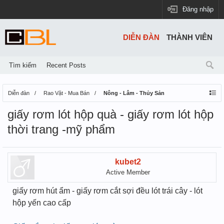
Đăng nhập
DIỄN ĐÀN
THÀNH VIÊN
Tìm kiếm
Recent Posts
Diễn đàn
Rao Vặt - Mua Bán
Nông - Lâm - Thủy Sản
giấy rơm lót hộp quà - giấy rơm lót hộp
thời trang -mỹ phẩm
kubet2
Active Member
giấy rơm hút ẩm - giấy rơm cắt sợi đều lót trái cây - lót
hộp yến cao cấp