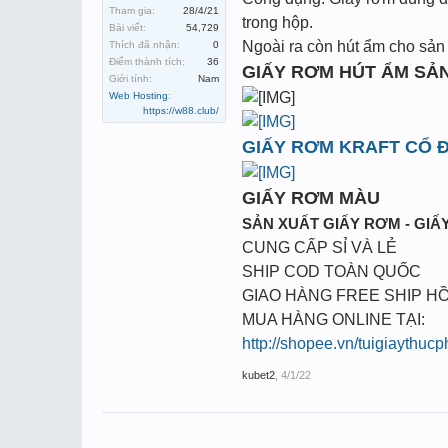
Tham gia:
28/4/21
trong hộp.
Bài viết:
54,729
Ngoài ra còn hút ẩm cho sản 
Thích đã nhận:
0
Điểm thành tích:
36
GIẤY RƠM HÚT ẨM SẢ
Giới tính:
Nam
Web Hosting
:
https://w88.club/
GIẤY RƠM KRAFT CỔ Đ
GIẤY RƠM MÀU
SẢN XUẤT GIẤY RƠM - GIẤY
CUNG CẤP SỈ VÀ LẺ
SHIP COD TOÀN QUỐC
GIAO HÀNG FREE SHIP HỒ
MUA HÀNG ONLINE TẠI:
http://shopee.vn/tuigiaythuc
kubet2
,
4/1/22