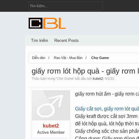
Tìm kiếm
Recent Posts
Diễn đàn
Rao Vặt - Mua Bán
Chợ Game
giấy rơm lót hộp quà - giấy rơm 
Thảo luận trong '
Chợ Game
' bắt đầu bởi
kubet2
,
4/1/22
.
giấy rơm hút ẩm - giấy rơm cắt
Giấy cắt sợi
,
giấy rơm lót qu
Giấy kraft được cắt sợi 3mm
để lót hộp quà, lót hộp thời 
kubet2
Giấy chống sốc cho sản ph
Active Member
Công dụng: Giấy rơm dùng để 