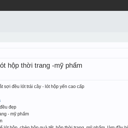
lót hộp thời trang -mỹ phẩm
 sợi đều lót trái cây - lót hộp yến cao cấp
à
 đều đẹp
trang - mỹ phẩm
ẩm
lót hộp, chèn hộp quà tết, hộp thời trang, mỹ phẩm, làm đầy h