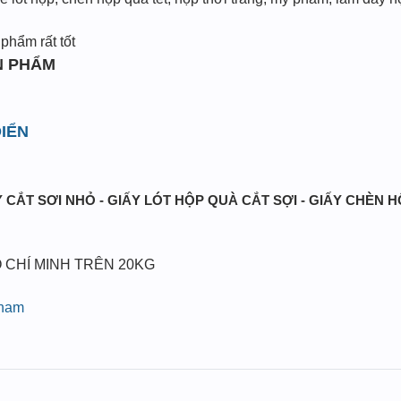
phẩm rất tốt
N PHẨM
IỂN
 CẮT SƠI NHỎ - GIẤY LÓT HỘP QUÀ CẮT SỢI - GIẤY CHÈN 
 CHÍ MINH TRÊN 20KG
pham