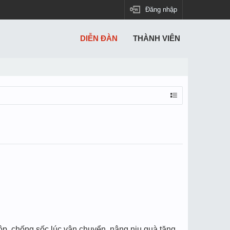
Đăng nhập
DIỄN ĐÀN
THÀNH VIÊN
ộp, chống sốc lúc vận chuyển, nâng niu quà tặng