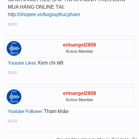
MUA HÀNG ONLINE TẠI:
http://shopee.vn/tuigiaythucpham
5/1/22
erinangel2806
Active Member
Youtube Likes
Xem chi tiết
5/1/22
erinangel2806
Active Member
Youtube Follower
Tham khảo
5/1/22