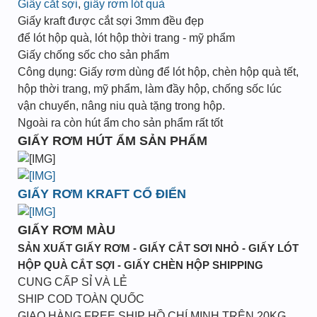
Giấy cắt sợi
,
giấy rơm lót quà
Giấy kraft được cắt sợi 3mm đều đẹp
để lót hộp quà, lót hộp thời trang - mỹ phẩm
Giấy chống sốc cho sản phẩm
Công dụng: Giấy rơm dùng để lót hộp, chèn hộp quà tết,
hộp thời trang, mỹ phẩm, làm đầy hộp, chống sốc lúc
vận chuyển, nâng niu quà tặng trong hộp.
Ngoài ra còn hút ẩm cho sản phẩm rất tốt
GIẤY RƠM HÚT ẨM SẢN PHẨM
GIẤY RƠM KRAFT CỔ ĐIỂN
GIẤY RƠM MÀU
SẢN XUẤT GIẤY RƠM - GIẤY CẮT SƠI NHỎ - GIẤY LÓT
HỘP QUÀ CẮT SỢI - GIẤY CHÈN HỘP SHIPPING
CUNG CẤP SỈ VÀ LẺ
SHIP COD TOÀN QUỐC
GIAO HÀNG FREE SHIP HỒ CHÍ MINH TRÊN 20KG