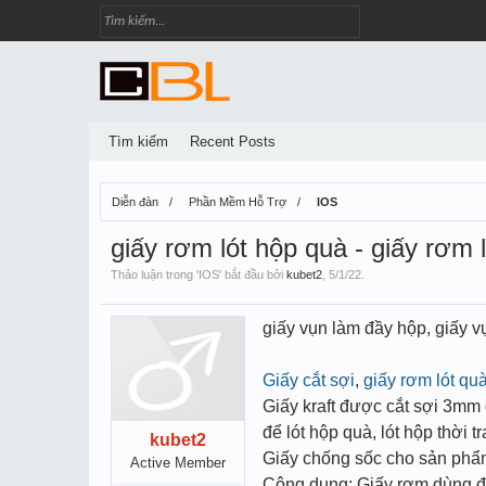
Tìm kiếm
Recent Posts
Diễn đàn
Phần Mềm Hỗ Trợ
IOS
giấy rơm lót hộp quà - giấy rơm 
Thảo luận trong '
IOS
' bắt đầu bởi
kubet2
,
5/1/22
.
giấy vụn làm đầy hộp, giấy v
Giấy cắt sợi
,
giấy rơm lót qu
Giấy kraft được cắt sợi 3mm
để lót hộp quà, lót hộp thời 
kubet2
Giấy chống sốc cho sản ph
Active Member
Công dụng: Giấy rơm dùng để 