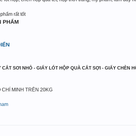
phẩm rất tốt
N PHẨM
IỂN
 CẮT SƠI NHỎ - GIẤY LÓT HỘP QUÀ CẮT SỢI - GIẤY CHÈN 
 CHÍ MINH TRÊN 20KG
pham