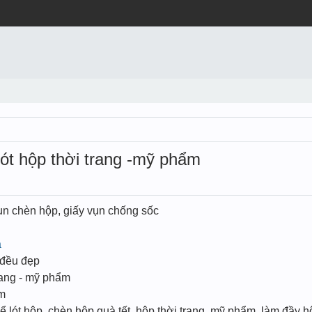
lót hộp thời trang -mỹ phẩm
ụn chèn hộp, giấy vụn chống sốc
à
 đều đẹp
trang - mỹ phẩm
ẩm
lót hộp, chèn hộp quà tết, hộp thời trang, mỹ phẩm, làm đầy h