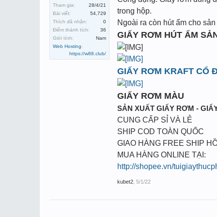
Tham gia:
28/4/21
trong hộp.
Bài viết:
54,729
Ngoài ra còn hút ẩm cho sản 
Thích đã nhận:
0
Điểm thành tích:
36
GIẤY RƠM HÚT ẨM SẢ
Giới tính:
Nam
Web Hosting
:
https://w88.club/
GIẤY RƠM KRAFT CỔ Đ
GIẤY RƠM MÀU
SẢN XUẤT GIẤY RƠM - GIẤY
CUNG CẤP SỈ VÀ LẺ
SHIP COD TOÀN QUỐC
GIAO HÀNG FREE SHIP HỒ
MUA HÀNG ONLINE TẠI:
http://shopee.vn/tuigiaythuc
kubet2
,
5/1/22