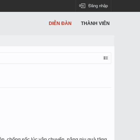
Đăng nhập
DIỄN ĐÀN
THÀNH VIÊN
ộp, chống sốc lúc vận chuyển, nâng niu quà tặng