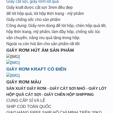
Giấy cắt sợi
,
giấy rơm lót quà
Giấy kraft được cắt sợi 3mm đều đẹp
để lót hộp quà, lót hộp thời trang - mỹ phẩm
Giấy chống sốc cho sản phẩm
Công dụng: Giấy rơm dùng để lót hộp, chèn hộp quà tết,
hộp thời trang, mỹ phẩm, làm đầy hộp, chống sốc lúc
vận chuyển, nâng niu quà tặng trong hộp.
Ngoài ra còn hút ẩm cho sản phẩm rất tốt
GIẤY RƠM HÚT ẨM SẢN PHẨM
GIẤY RƠM KRAFT CỔ ĐIỂN
GIẤY RƠM MÀU
SẢN XUẤT GIẤY RƠM - GIẤY CẮT SƠI NHỎ - GIẤY LÓT
HỘP QUÀ CẮT SỢI - GIẤY CHÈN HỘP SHIPPING
CUNG CẤP SỈ VÀ LẺ
SHIP COD TOÀN QUỐC
GIAO HÀNG FREE SHIP HỒ CHÍ MINH TRÊN 20KG