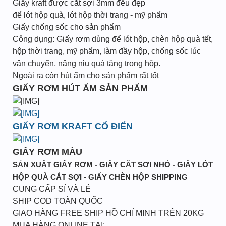
Giấy kraft được cắt sợi 3mm đều đẹp
để lót hộp quà, lót hộp thời trang - mỹ phẩm
Giấy chống sốc cho sản phẩm
Công dụng: Giấy rơm dùng để lót hộp, chèn hộp quà tết,
hộp thời trang, mỹ phẩm, làm đầy hộp, chống sốc lúc
vận chuyển, nâng niu quà tặng trong hộp.
Ngoài ra còn hút ẩm cho sản phẩm rất tốt
GIẤY RƠM HÚT ẨM SẢN PHẨM
GIẤY RƠM KRAFT CỔ ĐIỂN
GIẤY RƠM MÀU
SẢN XUẤT GIẤY RƠM - GIẤY CẮT SƠI NHỎ - GIẤY LÓT
HỘP QUÀ CẮT SỢI - GIẤY CHÈN HỘP SHIPPING
CUNG CẤP SỈ VÀ LẺ
SHIP COD TOÀN QUỐC
GIAO HÀNG FREE SHIP HỒ CHÍ MINH TRÊN 20KG
MUA HÀNG ONLINE TẠI: