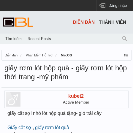
Đăng nhập
DIỄN ĐÀN
THÀNH VIÊN
Tìm kiếm
Recent Posts
Diễn đàn
Phần Mềm Hỗ Trợ
MacOS
giấy rơm lót hộp quà - giấy rơm lót hộp
thời trang -mỹ phẩm
kubet2
Active Member
giấy cắt sợi nhỏ lót hộp quà tặng- giỏ trái cây
Giấy cắt sợi
,
giấy rơm lót quà