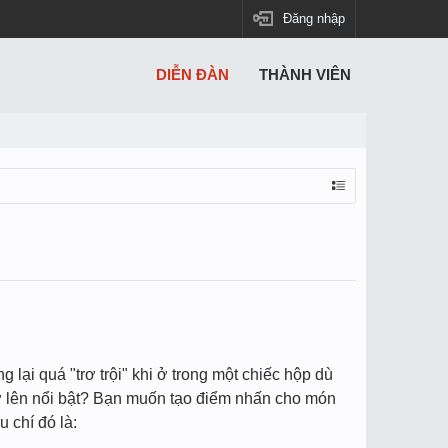
Đăng nhập
DIỄN ĐÀN
THÀNH VIÊN
ại quá "trơ trội" khi ở trong một chiếc hộp dù
rở lên nổi bật? Bạn muốn tạo điểm nhấn cho món
 chí đó là: