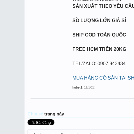
SẢN XUẤT THEO YÊU CẦ
SỒ LƯỢNG LỚN GIÁ SỈ
SHIP COD TOÀN QUỐC
FREE HCM TRÊN 20KG
TEL/ZALO: 0907 943434
MUA HÀNG CÓ SẴN TẠI S
kubet1
,
11/1/22
Chia sẻ
trang này