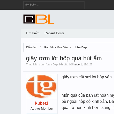
Tìm kiếm
Recent Posts
Diễn đàn
Rao Vặt - Mua Bán
Làm Đẹp
giấy rơm lót hộp quà hút ẩm
Thảo luận trong '
Làm Đẹp
' bắt đầu bởi
kubet1
,
11/1/22
.
giấy rơm cắt sợi lót hộp yến
Món quà của bạn rất hoàn mỹ,
bề ngoài hộp có xinh xắn. B
kubet1
quà trở nên xinh hơn, sang t
Active Member