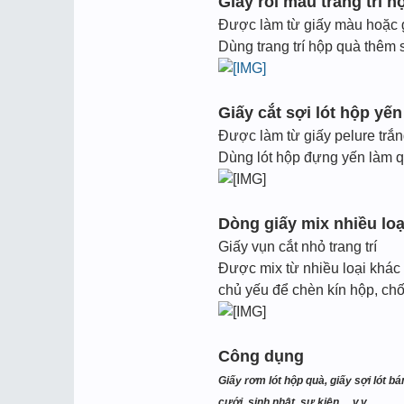
Giấy rối màu trang trí h
Được làm từ giấy màu hoặc 
Dùng trang trí hộp quà thêm 
Giấy cắt sợi lót hộp yế
Được làm từ giấy pelure trắ
Dùng lót hộp đựng yến làm q
Dòng giấy mix nhiều loạ
Giấy vụn cắt nhỏ trang trí
Được mix từ nhiều loại khác 
chủ yếu để chèn kín hộp, chốn
Công dụng
Giấy rơm lót hộp quà, giấy sợi lót bá
cưới, sinh nhật, sự kiện,…v.v