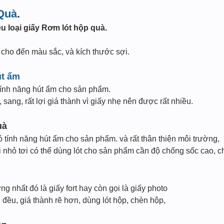
Quà
.
u loại giấy Rơm lót hộp quà.
y cho đến màu sắc, và kích thước sợi.
út ẩm
tính năng hút ẩm cho sản phẩm.
sang, rất lợi giá thành vì giấy nhẹ nên được rất nhiều.
uà
ó tính năng hút ẩm cho sản phẩm. và rất thân thiện môi trường,
 nhỏ tơi có thể dùng lót cho sản phẩm cần độ chống sốc cao, c
g nhất đó là giấy fort hay còn gọi là giấy photo
i đều, giá thành rẽ hơn, dùng lót hộp, chèn hộp,