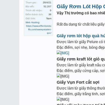
Tham gia:
28/4/21
Giấy Rơm Lót Hộp 
Bài viết:
52,207
Thích đã nhận:
0
Vậy Thị trường có bao nhiê
Điểm thành tích:
36
Giới tính:
Nam
Web Hosting
:
Rất đa dạng từ chất liệu giấ
https://www.effectivestu
ffs.com/sweepstakes-
qvc/
Giấy rơm lót hộp quà h
Được làm từ giấy Pelure có 
Đặc điểm, sợi nhẹ, bóng đẹp, 
Giấy rơm kraft lót giỏ q
Được làm từ giấy kraft nâu c
Đặc điểm, giấy cứng cáp, sợi
Giấy Vụn Fort cắt sợi
Được làm từ giấy thông thườn
Đặc điểm, giấy trắng tinh, sợ