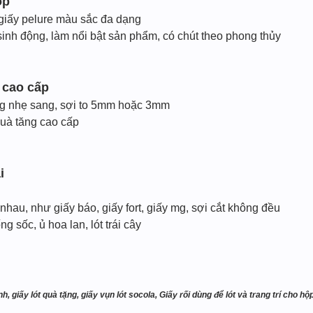
ộp
giấy pelure màu sắc đa dạng
sinh động, làm nổi bật sản phẩm, có chút theo phong thủy
n cao cấp
ng nhẹ sang, sợi to 5mm hoặc 3mm
uà tăng cao cấp
i
nhau, như giấy báo, giấy fort, giấy mg, sợi cắt không đều
g sốc, ủ hoa lan, lót trái cây
nh, giấy lót quà tặng, giấy vụn lót socola, Giấy rối dùng để lót và trang trí cho 