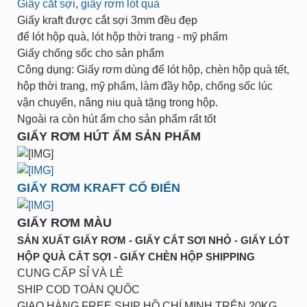
Giấy cắt sợi
,
giấy rơm lót quà
Giấy kraft được cắt sợi 3mm đều đẹp
để lót hộp quà, lót hộp thời trang - mỹ phẩm
Giấy chống sốc cho sản phẩm
Công dụng: Giấy rơm dùng để lót hộp, chèn hộp quà tết,
hộp thời trang, mỹ phẩm, làm đầy hộp, chống sốc lúc
vận chuyển, nâng niu quà tặng trong hộp.
Ngoài ra còn hút ẩm cho sản phẩm rất tốt
GIẤY RƠM HÚT ẨM SẢN PHẨM
GIẤY RƠM KRAFT CỔ ĐIỂN
GIẤY RƠM MÀU
SẢN XUẤT GIẤY RƠM - GIẤY CẮT SƠI NHỎ - GIẤY LÓT
HỘP QUÀ CẮT SỢI - GIẤY CHÈN HỘP SHIPPING
CUNG CẤP SỈ VÀ LẺ
SHIP COD TOÀN QUỐC
GIAO HÀNG FREE SHIP HỒ CHÍ MINH TRÊN 20KG