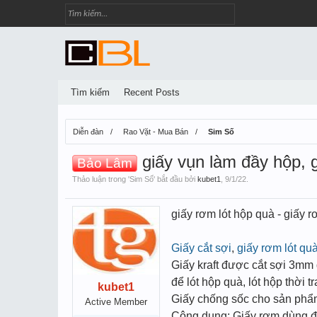
Tìm kiếm
Recent Posts
Diễn đàn
Rao Vặt - Mua Bán
Sim Số
giấy vụn làm đầy hộp, 
Bảo Lâm
Thảo luận trong '
Sim Số
' bắt đầu bởi
kubet1
,
9/1/22
.
giấy rơm lót hộp quà - giấy 
Giấy cắt sợi
,
giấy rơm lót qu
Giấy kraft được cắt sợi 3mm
để lót hộp quà, lót hộp thời 
kubet1
Giấy chống sốc cho sản ph
Active Member
Công dụng: Giấy rơm dùng để 