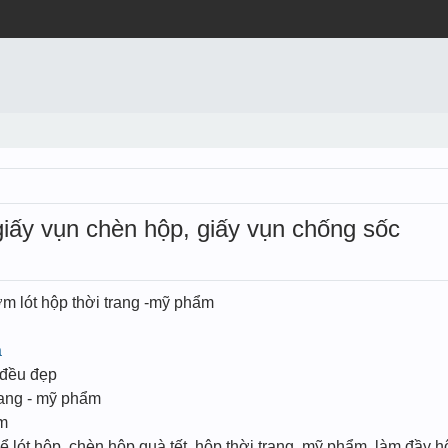
giấy vụn chèn hộp, giấy vụn chống sốc
rơm lót hộp thời trang -mỹ phẩm
à
 đều đẹp
trang - mỹ phẩm
ẩm
lót hộp, chèn hộp quà tết, hộp thời trang, mỹ phẩm, làm đầy h