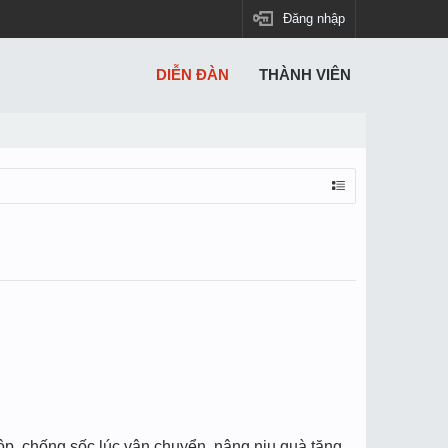
Đăng nhập
DIỄN ĐÀN
THÀNH VIÊN
ộp, chống sốc lúc vận chuyển, nâng niu quà tặng