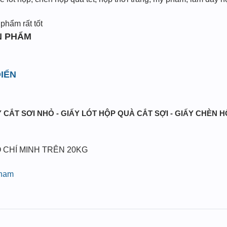
phẩm rất tốt
N PHẨM
IỂN
 CẮT SƠI NHỎ - GIẤY LÓT HỘP QUÀ CẮT SỢI - GIẤY CHÈN 
 CHÍ MINH TRÊN 20KG
pham