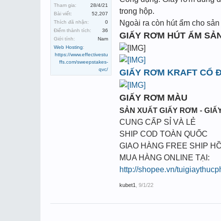
Tham gia:
28/4/21
trong hộp.
Bài viết:
52,207
Ngoài ra còn hút ẩm cho sản 
Thích đã nhận:
0
Điểm thành tích:
36
GIẤY RƠM HÚT ẨM SẢ
Giới tính:
Nam
Web Hosting
:
https://www.effectivestu
ffs.com/sweepstakes-
qvc/
GIẤY RƠM KRAFT CỔ Đ
GIẤY RƠM MÀU
SẢN XUẤT GIẤY RƠM - GIẤY
CUNG CẤP SỈ VÀ LẺ
SHIP COD TOÀN QUỐC
GIAO HÀNG FREE SHIP HỒ
MUA HÀNG ONLINE TẠI:
http://shopee.vn/tuigiaythuc
kubet1
,
9/1/22