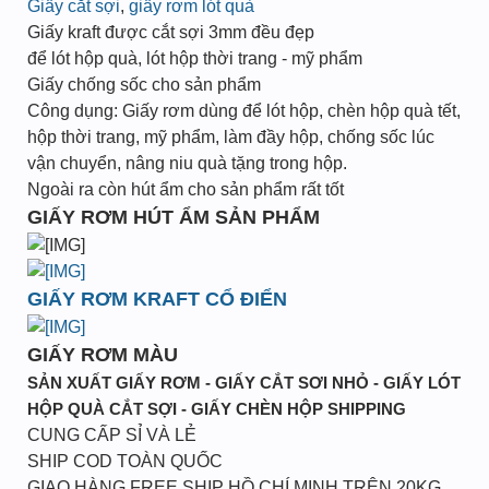
Giấy cắt sợi
,
giấy rơm lót quà
Giấy kraft được cắt sợi 3mm đều đẹp
để lót hộp quà, lót hộp thời trang - mỹ phẩm
Giấy chống sốc cho sản phẩm
Công dụng: Giấy rơm dùng để lót hộp, chèn hộp quà tết,
hộp thời trang, mỹ phẩm, làm đầy hộp, chống sốc lúc
vận chuyển, nâng niu quà tặng trong hộp.
Ngoài ra còn hút ẩm cho sản phẩm rất tốt
GIẤY RƠM HÚT ẨM SẢN PHẨM
GIẤY RƠM KRAFT CỔ ĐIỂN
GIẤY RƠM MÀU
SẢN XUẤT GIẤY RƠM - GIẤY CẮT SƠI NHỎ - GIẤY LÓT
HỘP QUÀ CẮT SỢI - GIẤY CHÈN HỘP SHIPPING
CUNG CẤP SỈ VÀ LẺ
SHIP COD TOÀN QUỐC
GIAO HÀNG FREE SHIP HỒ CHÍ MINH TRÊN 20KG