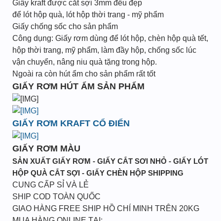
Giấy kraft được cắt sợi 3mm đều đẹp
để lót hộp quà, lót hộp thời trang - mỹ phẩm
Giấy chống sốc cho sản phẩm
Công dụng: Giấy rơm dùng để lót hộp, chèn hộp quà tết,
hộp thời trang, mỹ phẩm, làm đầy hộp, chống sốc lúc
vận chuyển, nâng niu quà tặng trong hộp.
Ngoài ra còn hút ẩm cho sản phẩm rất tốt
GIẤY RƠM HÚT ẨM SẢN PHẨM
GIẤY RƠM KRAFT CỔ ĐIỂN
GIẤY RƠM MÀU
SẢN XUẤT GIẤY RƠM - GIẤY CẮT SƠI NHỎ - GIẤY LÓT
HỘP QUÀ CẮT SỢI - GIẤY CHÈN HỘP SHIPPING
CUNG CẤP SỈ VÀ LẺ
SHIP COD TOÀN QUỐC
GIAO HÀNG FREE SHIP HỒ CHÍ MINH TRÊN 20KG
MUA HÀNG ONLINE TẠI: