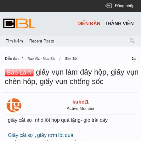
Đăng nhập
DIỄN ĐÀN
THÀNH VIÊN
Tìm kiếm
Recent Posts
Diễn đàn
Rao Vặt - Mua Bán
Sim Số
giấy vụn làm đầy hộp, giấy vụn
Bảo Lâm
chèn hộp, giấy vụn chống sốc
kubet1
Active Member
giấy cắt sợi nhỏ lót hộp quà tặng- giỏ trái cây
Giấy cắt sợi
,
giấy rơm lót quà