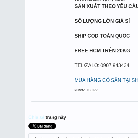
SẢN XUẤT THEO YÊU CẦ
SỒ LƯỢNG LỚN GIÁ SỈ
SHIP COD TOÀN QUỐC
FREE HCM TRÊN 20KG
TEL/ZALO: 0907 943434
MUA HÀNG CÓ SẴN TẠI S
kubet2
,
10/1/22
Chia sẻ
trang này