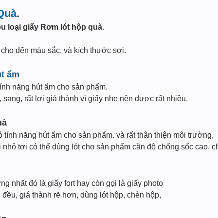
Quà
.
u loại giấy Rơm lót hộp quà.
y cho đến màu sắc, và kích thước sợi.
út ẩm
tính năng hút ẩm cho sản phẩm.
sang, rất lợi giá thành vì giấy nhẹ nên được rất nhiều.
uà
ó tính năng hút ẩm cho sản phẩm. và rất thân thiện môi trường,
 nhỏ tơi có thể dùng lót cho sản phẩm cần độ chống sốc cao, c
g nhất đó là giấy fort hay còn gọi là giấy photo
i đều, giá thành rẽ hơn, dùng lót hộp, chèn hộp,