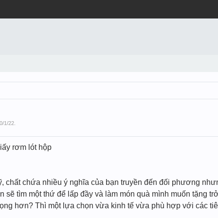
0/1/22
.
iấy rơm lót hộp
 chất chứa nhiều ý nghĩa của bạn truyền đến đối phương nhưng l
ạn sẽ tìm một thứ để lấp đầy và làm món quà mình muốn tặng t
rọng hơn? Thì một lựa chọn vừa kinh tế vừa phù hợp với các tiêu