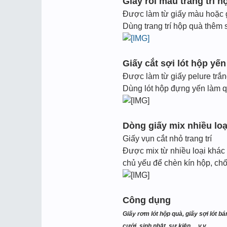
Giấy rối màu trang trí h
Được làm từ giấy màu hoặc 
Dùng trang trí hộp quà thêm 
Giấy cắt sợi lót hộp yế
Được làm từ giấy pelure trắ
Dùng lót hộp đựng yến làm q
Dòng giấy mix nhiều loạ
Giấy vụn cắt nhỏ trang trí
Được mix từ nhiều loại khác 
chủ yếu để chèn kín hộp, chốn
Công dụng
Giấy rơm lót hộp quà, giấy sợi lót bá
cưới, sinh nhật, sự kiện,…v.v