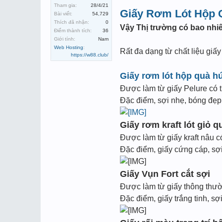
Tham gia:
28/4/21
Giấy Rơm Lót Hộp 
Bài viết:
54,729
Thích đã nhận:
0
Vậy Thị trường có bao nhiê
Điểm thành tích:
36
Giới tính:
Nam
Web Hosting
:
Rất đa dạng từ chất liệu giấ
https://w88.club/
Giấy rơm lót hộp quà h
Được làm từ giấy Pelure có 
Đặc điểm, sợi nhẹ, bóng đẹp, 
Giấy rơm kraft lót giỏ q
Được làm từ giấy kraft nâu c
Đặc điểm, giấy cứng cáp, sợi
Giấy Vụn Fort cắt sợi
Được làm từ giấy thông thườn
Đặc điểm, giấy trắng tinh, sợ