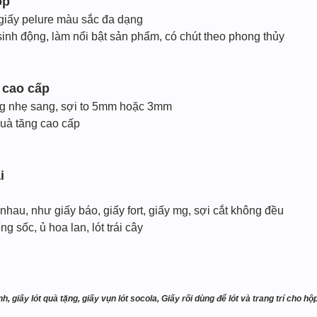
ộp
giấy pelure màu sắc đa dạng
sinh động, làm nổi bật sản phẩm, có chút theo phong thủy
n cao cấp
ng nhẹ sang, sợi to 5mm hoặc 3mm
uà tăng cao cấp
i
nhau, như giấy báo, giấy fort, giấy mg, sợi cắt không đều
g sốc, ủ hoa lan, lót trái cây
nh, giấy lót quà tặng, giấy vụn lót socola, Giấy rối dùng để lót và trang trí cho 