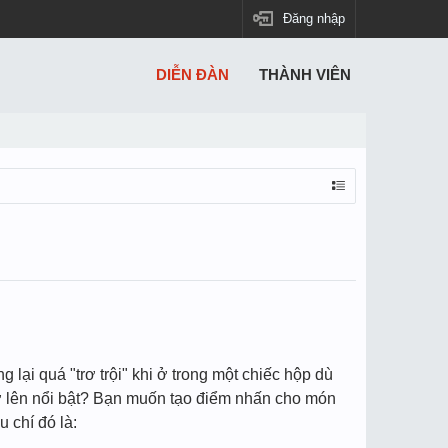
Đăng nhập
DIỄN ĐÀN
THÀNH VIÊN
ại quá "trơ trội" khi ở trong một chiếc hộp dù
rở lên nổi bật? Bạn muốn tạo điểm nhấn cho món
 chí đó là: