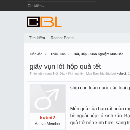
Tìm kiếm
Recent Posts
Diễn đàn
Thảo Luận
Hỏi, Đáp - Kinh nghiệm Mua Bán
giấy vụn lót hộp quà tết
Thảo luận trong '
Hỏi, Đáp - Kinh nghiệm Mua Bán
' bắt đầu bởi
kubet2
,
1
ship cod toàn quốc các loại g
Món quà của bạn rất hoàn mỹ,
bề ngoài hộp có xinh xắn. B
kubet2
quà trở nên xinh hơn, sang t
Active Member